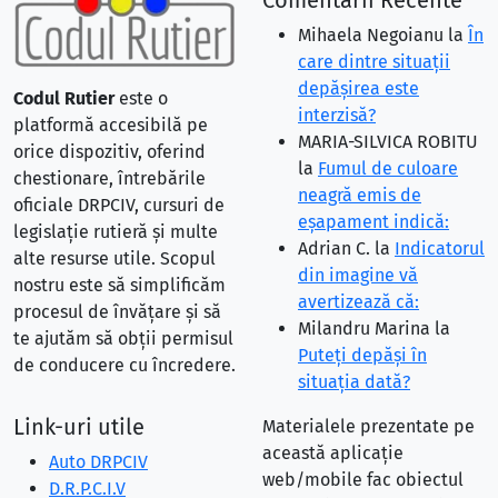
Comentarii Recente
Mihaela Negoianu
la
În
care dintre situaţii
depăşirea este
Codul Rutier
este o
interzisă?
platformă accesibilă pe
MARIA-SILVICA ROBITU
orice dispozitiv, oferind
la
Fumul de culoare
chestionare, întrebările
neagră emis de
oficiale DRPCIV, cursuri de
eşapament indică:
legislație rutieră și multe
Adrian C.
la
Indicatorul
alte resurse utile. Scopul
din imagine vă
nostru este să simplificăm
avertizează că:
procesul de învățare și să
Milandru Marina
la
te ajutăm să obții permisul
Puteţi depăşi în
de conducere cu încredere.
situaţia dată?
Link-uri utile
Materialele prezentate pe
această aplicație
Auto DRPCIV
web/mobile fac obiectul
D.R.P.C.I.V