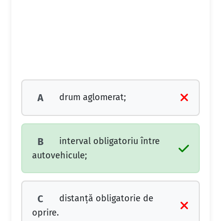
drum aglomerat;
A
interval obligatoriu între
B
autovehicule;
distanţă obligatorie de
C
oprire.