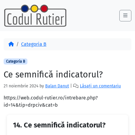
Skip to content
Skip to footer
Me
Acasă
Categoria B
Categoria B
Ce semnifică indicatorul?
21 noiembrie 2024
by
Balan Danut
|
Lăsați un comentariu
https://web.codul-rutier.ro/intrebare.php?
id=14&tip=drpciv&cat=b
14.
Ce semnifică indicatorul?