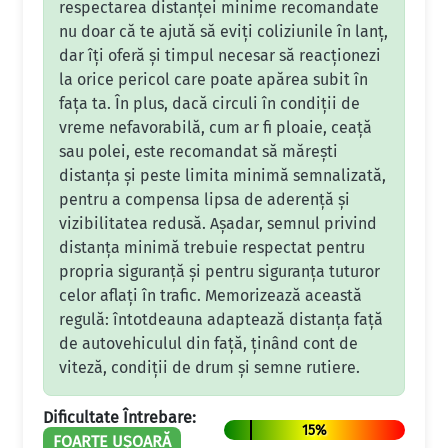
respectarea distanței minime recomandate
nu doar că te ajută să eviți coliziunile în lanț,
dar îți oferă și timpul necesar să reacționezi
la orice pericol care poate apărea subit în
fața ta. În plus, dacă circuli în condiții de
vreme nefavorabilă, cum ar fi ploaie, ceață
sau polei, este recomandat să mărești
distanța și peste limita minimă semnalizată,
pentru a compensa lipsa de aderență și
vizibilitatea redusă. Așadar, semnul privind
distanța minimă trebuie respectat pentru
propria siguranță și pentru siguranța tuturor
celor aflați în trafic. Memorizează această
regulă: întotdeauna adaptează distanța față
de autovehiculul din față, ținând cont de
viteză, condiții de drum și semne rutiere.
Dificultate Întrebare:
15%
FOARTE UȘOARĂ