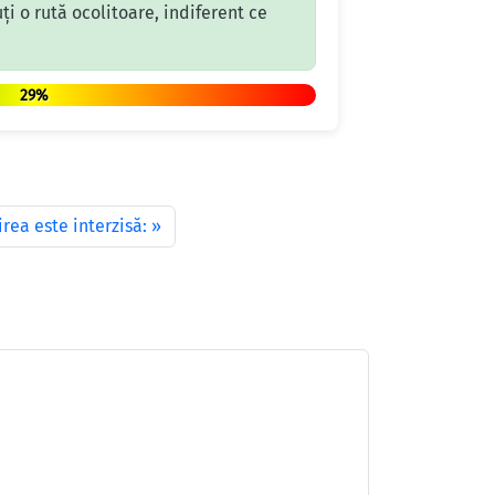
ți o rută ocolitoare, indiferent ce
29%
rea este interzisă: