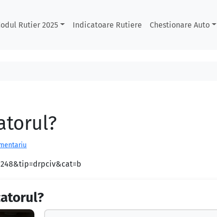
odul Rutier 2025
Indicatoare Rutiere
Chestionare Auto
atorul?
omentariu
d=248&tip=drpciv&cat=b
catorul?