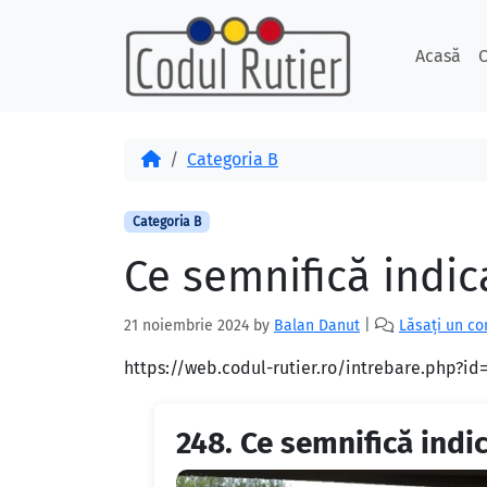
Skip to content
Skip to footer
Acasă
C
Acasă
Categoria B
Categoria B
Ce semnifică indic
21 noiembrie 2024
by
Balan Danut
|
Lăsați un c
https://web.codul-rutier.ro/intrebare.php?i
248.
Ce semnifică indi