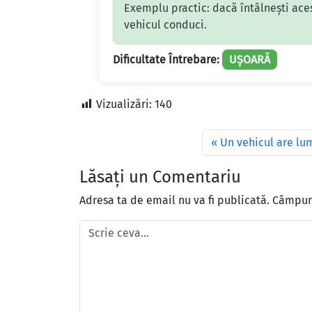
Exemplu practic: dacă întâlnești acest
vehicul conduci.
Dificultate Întrebare:
UȘOARĂ
Vizualizări:
140
Un vehicul are lum
Lăsați un Comentariu
Adresa ta de email nu va fi publicată.
Câmpuri