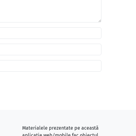
Materialele prezentate pe această
aplicație web/mobile fac obiectul