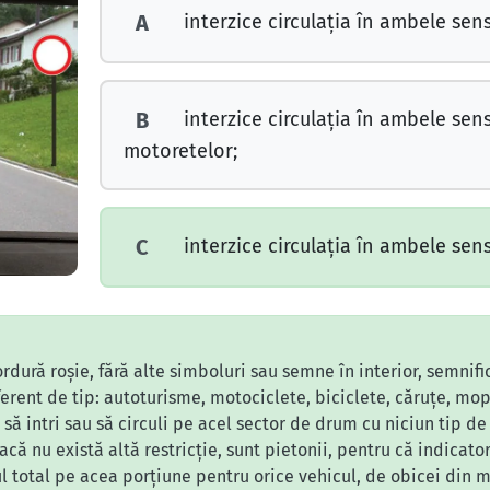
interzice circulaţia în ambele sens
A
interzice circulaţia în ambele sens
B
motoretelor;
interzice circulaţia în ambele sens
C
rdură roșie, fără alte simboluri sau semne în interior, semnifi
ferent de tip: autoturisme, motociclete, biciclete, căruțe, mop
să intri sau să circuli pe acel sector de drum cu niciun tip d
că nu există altă restricție, sunt pietonii, pentru că indicato
ul total pe acea porțiune pentru orice vehicul, de obicei din m