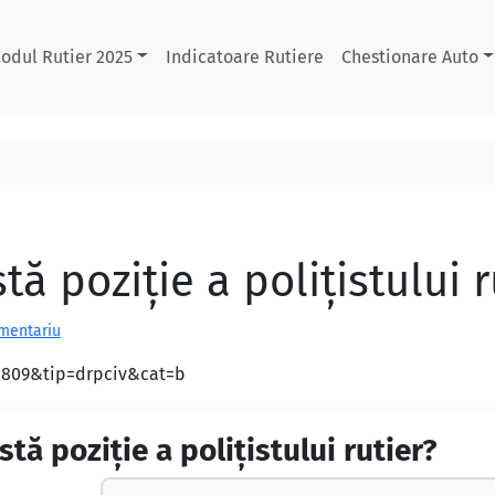
odul Rutier 2025
Indicatoare Rutiere
Chestionare Auto
ă poziţie a poliţistului r
omentariu
d=809&tip=drpciv&cat=b
tă poziţie a poliţistului rutier?