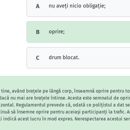
nu aveţi nicio obligaţie;
A
oprire;
B
drum blocat.
C
re tine, având brațele pe lângă corp, înseamnă oprire pentru toți
r dacă nu mai are brațele întinse. Acesta este semnalul de oprir
rizontal. Regulamentul prevede că, odată ce polițistul a dat s
inuă să însemne oprire pentru aceiași participanți la trafic. Ast
ți indică acest lucru în mod expres. Nerespectarea acestui s