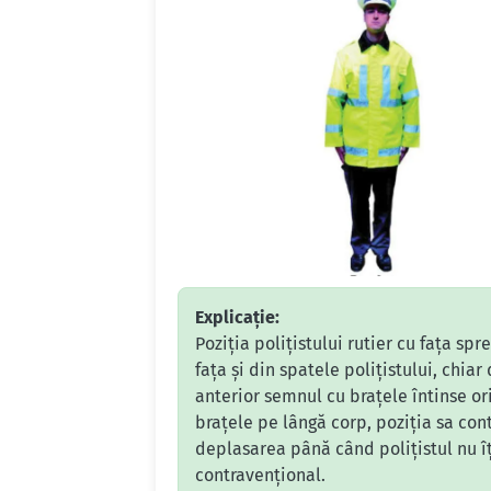
Explicație:
Poziția polițistului rutier cu fața sp
fața și din spatele polițistului, chia
anterior semnul cu brațele întinse o
brațele pe lângă corp, poziția sa cont
deplasarea până când polițistul nu î
contravențional.