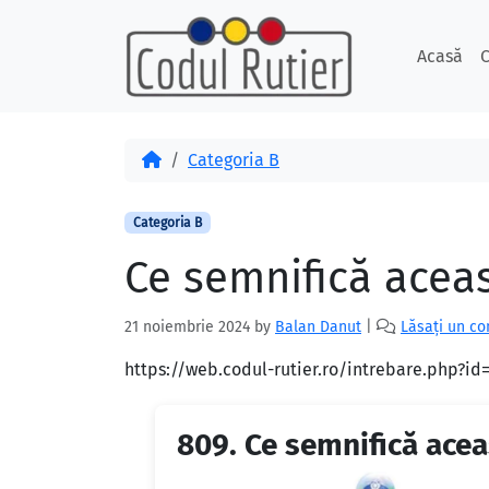
Skip to content
Skip to footer
Acasă
C
Acasă
Categoria B
Categoria B
Ce semnifică aceast
21 noiembrie 2024
by
Balan Danut
|
Lăsați un c
https://web.codul-rutier.ro/intrebare.php?i
809.
Ce semnifică aceas