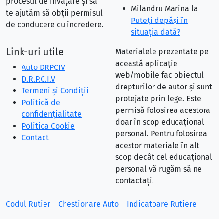
procesul de învățare și să
Milandru Marina
la
te ajutăm să obții permisul
Puteţi depăşi în
de conducere cu încredere.
situaţia dată?
Link-uri utile
Materialele prezentate pe
această aplicație
Auto DRPCIV
web/mobile fac obiectul
D.R.P.C.I.V
drepturilor de autor și sunt
Termeni și Condiții
protejate prin lege. Este
Politică de
permisă folosirea acestora
confidențialitate
doar în scop educațional
Politica Cookie
personal. Pentru folosirea
Contact
acestor materiale în alt
scop decât cel educațional
personal vă rugăm să ne
contactați.
Codul Rutier
Chestionare Auto
Indicatoare Rutiere