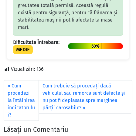
greutatea totală permisă. Această regulă
există pentru siguranță, pentru că frânarea și
stabilitatea mașinii pot fi afectate la mase
mari.
Dificultate Întrebare:
60%
MEDIE
Vizualizări:
136
Cum
Cum trebuie să procedați dacă
procedezi
vehiculul sau remorca sunt defecte și
la întâlnirea
nu pot fi deplasate spre marginea
indicatorulu
părții carosabile?
i?
Lăsați un Comentariu