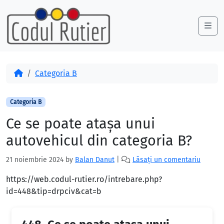
Skip to content
Skip to footer
Me
Acasă
Categoria B
Categoria B
Ce se poate ataşa unui
autovehicul din categoria B?
21 noiembrie 2024
by
Balan Danut
|
Lăsați un comentariu
https://web.codul-rutier.ro/intrebare.php?
id=448&tip=drpciv&cat=b