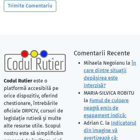
Comentarii Recente
Mihaela Negoianu
la
În
care dintre situaţii
depăşirea este
Codul Rutier
este o
interzisă?
platformă accesibilă pe
MARIA-SILVICA ROBITU
orice dispozitiv, oferind
la
Fumul de culoare
chestionare, întrebările
neagră emis de
oficiale DRPCIV, cursuri de
eşapament indică:
legislație rutieră și multe
Adrian C.
la
Indicatorul
alte resurse utile. Scopul
din imagine vă
nostru este să simplificăm
avertizează că: