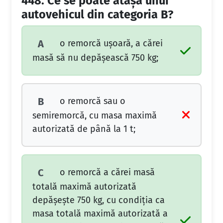
448.
Ce se poate ataşa unui
autovehicul din categoria B?
o remorcă uşoară, a cărei
A
masă să nu depăşească 750 kg;
o remorcă sau o
B
semiremorcă, cu masa maximă
autorizată de până la 1 t;
o remorcă a cărei masă
C
totală maximă autorizată
depăşeşte 750 kg, cu condiţia ca
masa totală maximă autorizată a