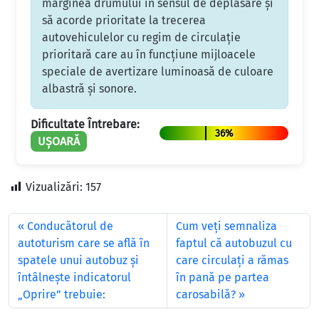
marginea drumului în sensul de deplasare şi
să acorde prioritate la trecerea
autovehiculelor cu regim de circulaţie
prioritară care au în funcţiune mijloacele
speciale de avertizare luminoasă de culoare
albastră şi sonore.
Dificultate Întrebare:
36%
UȘOARĂ
Vizualizări:
157
Conducătorul de
Cum veţi semnaliza
autoturism care se află în
faptul că autobuzul cu
spatele unui autobuz şi
care circulaţi a rămas
întâlneşte indicatorul
în pană pe partea
„Oprire” trebuie:
carosabilă?