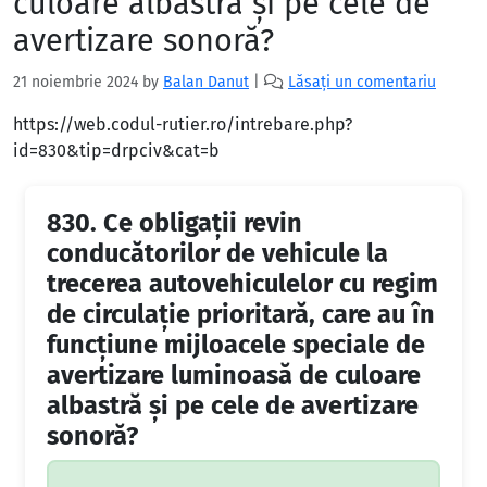
culoare albastră şi pe cele de
avertizare sonoră?
21 noiembrie 2024
by
Balan Danut
|
Lăsați un comentariu
https://web.codul-rutier.ro/intrebare.php?
id=830&tip=drpciv&cat=b
830.
Ce obligaţii revin
conducătorilor de vehicule la
trecerea autovehiculelor cu regim
de circulaţie prioritară, care au în
funcţiune mijloacele speciale de
avertizare luminoasă de culoare
albastră şi pe cele de avertizare
sonoră?