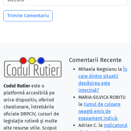
Comentarii Recente
Mihaela Negoianu
la
În
care dintre situaţii
depăşirea este
Codul Rutier
este o
interzisă?
platformă accesibilă pe
MARIA-SILVICA ROBITU
orice dispozitiv, oferind
la
Fumul de culoare
chestionare, întrebările
neagră emis de
oficiale DRPCIV, cursuri de
eşapament indică:
legislație rutieră și multe
Adrian C.
la
Indicatorul
alte resurse utile. Scopul