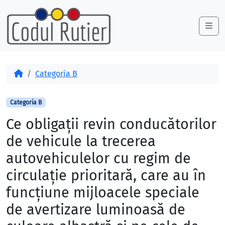
Skip to content
Skip to footer
Me
Acasă
Categoria B
Categoria B
Ce obligaţii revin conducătorilor
de vehicule la trecerea
autovehiculelor cu regim de
circulaţie prioritară, care au în
funcţiune mijloacele speciale
de avertizare luminoasă de