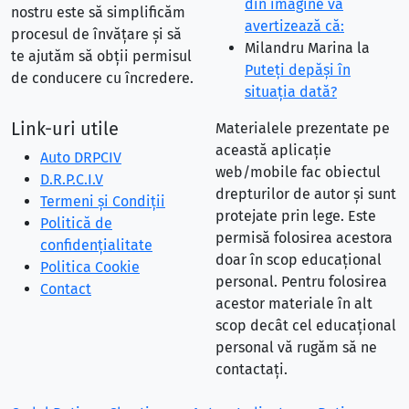
din imagine vă
nostru este să simplificăm
avertizează că:
procesul de învățare și să
Milandru Marina
la
te ajutăm să obții permisul
Puteţi depăşi în
de conducere cu încredere.
situaţia dată?
Link-uri utile
Materialele prezentate pe
această aplicație
Auto DRPCIV
web/mobile fac obiectul
D.R.P.C.I.V
drepturilor de autor și sunt
Termeni și Condiții
protejate prin lege. Este
Politică de
permisă folosirea acestora
confidențialitate
doar în scop educațional
Politica Cookie
personal. Pentru folosirea
Contact
acestor materiale în alt
scop decât cel educațional
personal vă rugăm să ne
contactați.