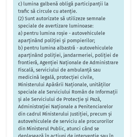
c) lumina galbenă obligă participanţii la
trafic să circule cu atenţie.
(2) Sunt autorizate să utilizeze semnale
speciale de avertizare luminoase:
a) pentru lumina roşie - autovehiculele
aparţinând poliţiei şi pompierilor;
b) pentru lumina albastră - autovehiculele
aparţinând poliţiei, jandarmeriei, poliţiei de
frontieră, Agenţiei Naţionale de Administrare
Fiscală, serviciului de ambulanţă sau
medicină legală, protecţiei civile,
Ministerului Apărării Naţionale, unităţilor
speciale ale Serviciului Român de Informaţii
şi ale Serviciului de Protecţie şi Pază,
Administraţiei Naţionale a Penitenciarelor
din cadrul Ministerului Justiţiei, precum şi
autovehiculele de serviciu ale procurorilor
din Ministerul Public, atunci când se
deplasează în acţiuni de intervenţie sau în