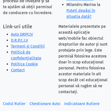
procesul de învățare și să
Milandru Marina
la
te ajutăm să obții permisul
Puteţi depăşi în
de conducere cu încredere.
situaţia dată?
Link-uri utile
Materialele prezentate pe
această aplicație
Auto DRPCIV
web/mobile fac obiectul
D.R.P.C.I.V
drepturilor de autor și sunt
Termeni și Condiții
protejate prin lege. Este
Politică de
permisă folosirea acestora
confidențialitate
doar în scop educațional
Politica Cookie
personal. Pentru folosirea
Contact
acestor materiale în alt
scop decât cel educațional
personal vă rugăm să ne
contactați.
Codul Rutier
Chestionare Auto
Indicatoare Rutiere