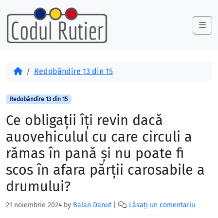
Skip to content
Skip to footer
Me
Acasă
Redobândire 13 din 15
Redobândire 13 din 15
Ce obligaţii îţi revin dacă
auovehiculul cu care circuli a
rămas în pană şi nu poate fi
scos în afara părţii carosabile a
drumului?
21 noiembrie 2024
by
Balan Danut
|
Lăsați un comentariu