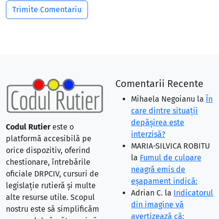
Comentarii Recente
Mihaela Negoianu
la
În
care dintre situaţii
depăşirea este
Codul Rutier
este o
interzisă?
platformă accesibilă pe
MARIA-SILVICA ROBITU
orice dispozitiv, oferind
la
Fumul de culoare
chestionare, întrebările
neagră emis de
oficiale DRPCIV, cursuri de
eşapament indică:
legislație rutieră și multe
Adrian C.
la
Indicatorul
alte resurse utile. Scopul
din imagine vă
nostru este să simplificăm
avertizează că: