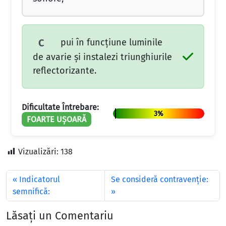
pui în funcţiune luminile
C
de avarie şi instalezi triunghiurile
reflectorizante.
Dificultate Întrebare:
3%
FOARTE UȘOARĂ
Vizualizări:
138
Indicatorul
Se consideră contravenţie:
semnifică:
Lăsați un Comentariu