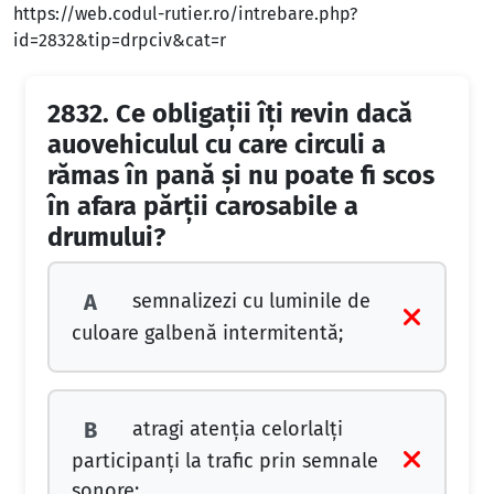
https://web.codul-rutier.ro/intrebare.php?
id=2832&tip=drpciv&cat=r
2832.
Ce obligaţii îţi revin dacă
auovehiculul cu care circuli a
rămas în pană şi nu poate fi scos
în afara părţii carosabile a
drumului?
semnalizezi cu luminile de
A
culoare galbenă intermitentă;
atragi atenţia celorlalţi
B
participanţi la trafic prin semnale
sonore;