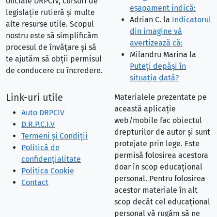
oficiale DRPCIV, cursuri de
eşapament indică:
legislație rutieră și multe
Adrian C.
la
Indicatorul
alte resurse utile. Scopul
din imagine vă
nostru este să simplificăm
avertizează că:
procesul de învățare și să
Milandru Marina
la
te ajutăm să obții permisul
Puteţi depăşi în
de conducere cu încredere.
situaţia dată?
Link-uri utile
Materialele prezentate pe
această aplicație
Auto DRPCIV
web/mobile fac obiectul
D.R.P.C.I.V
drepturilor de autor și sunt
Termeni și Condiții
protejate prin lege. Este
Politică de
permisă folosirea acestora
confidențialitate
doar în scop educațional
Politica Cookie
personal. Pentru folosirea
Contact
acestor materiale în alt
scop decât cel educațional
personal vă rugăm să ne