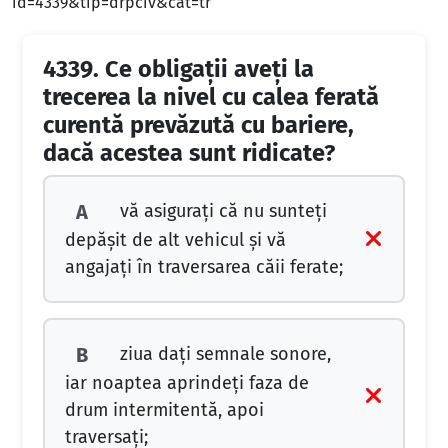
id=4339&tip=drpciv&cat=tr
4339.
Ce obligații aveți la
trecerea la nivel cu calea ferată
curentă prevăzută cu bariere,
dacă acestea sunt ridicate?
vă asigurați că nu sunteți
A
depășit de alt vehicul și vă
angajați în traversarea căii ferate;
ziua dați semnale sonore,
B
iar noaptea aprindeți faza de
drum intermitentă, apoi
traversați;