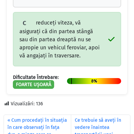
reduceți viteza, vă
C
asigurați că din partea stângă
sau din partea dreaptă nu se
apropie un vehicul feroviar, apoi
vă angajați în traversare.
Dificultate Întrebare:
8%
FOARTE UȘOARĂ
Vizualizări:
136
Cum procedaţi în situaţia
Ce trebuie să aveţi în
în care observaţi în faţa
vedere înaintea