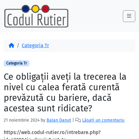
Skip to content
Skip to footer
Me
Acasă
Categoria Tr
Categoria Tr
Ce obligații aveți la trecerea la
nivel cu calea ferată curentă
prevăzută cu bariere, dacă
acestea sunt ridicate?
21 noiembrie 2024
by
Balan Danut
|
Lăsați un comentariu
https://web.codul-rutier.ro/intrebare.php?