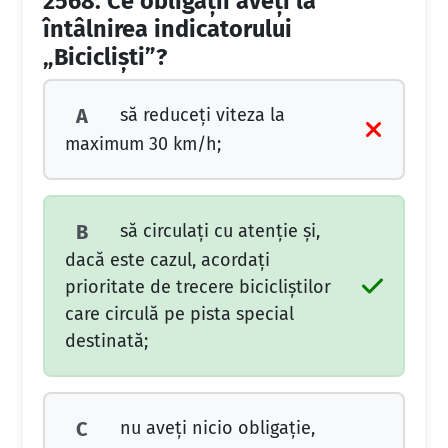
2568.
Ce obligaţii aveţi la
întâlnirea indicatorului
„Biciclişti”?
să reduceţi viteza la
A
maximum 30 km/h;
să circulaţi cu atenţie şi,
B
dacă este cazul, acordaţi
prioritate de trecere bicicliştilor
care circulă pe pista special
destinată;
nu aveţi nicio obligaţie,
C