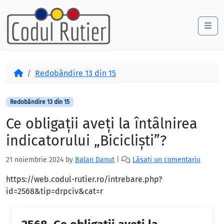
Skip to content
Skip to footer
Me
Acasă
Redobândire 13 din 15
Redobândire 13 din 15
Ce obligaţii aveţi la întâlnirea
indicatorului „Biciclişti”?
21 noiembrie 2024
by
Balan Danut
|
Lăsați un comentariu
https://web.codul-rutier.ro/intrebare.php?
id=2568&tip=drpciv&cat=r