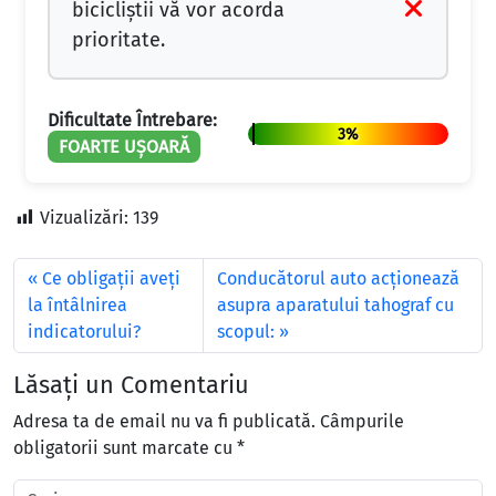
bicicliştii vă vor acorda
prioritate.
Dificultate Întrebare:
3%
FOARTE UȘOARĂ
Vizualizări:
139
Ce obligaţii aveţi
Conducătorul auto acţionează
la întâlnirea
asupra aparatului tahograf cu
indicatorului?
scopul:
Lăsați un Comentariu
Adresa ta de email nu va fi publicată.
Câmpurile
obligatorii sunt marcate cu
*