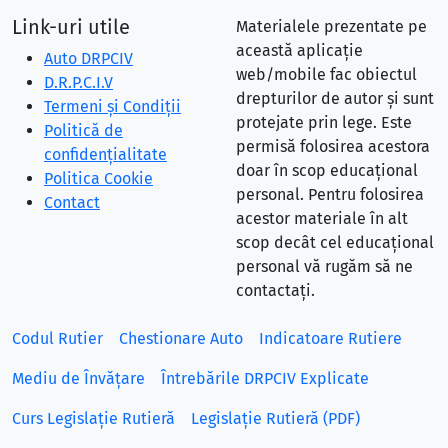
Link-uri utile
Materialele prezentate pe
această aplicație
Auto DRPCIV
web/mobile fac obiectul
D.R.P.C.I.V
drepturilor de autor și sunt
Termeni și Condiții
protejate prin lege. Este
Politică de
permisă folosirea acestora
confidențialitate
doar în scop educațional
Politica Cookie
personal. Pentru folosirea
Contact
acestor materiale în alt
scop decât cel educațional
personal vă rugăm să ne
contactați.
Codul Rutier
Chestionare Auto
Indicatoare Rutiere
Mediu de Învățare
Întrebările DRPCIV Explicate
Curs Legislație Rutieră
Legislație Rutieră (PDF)