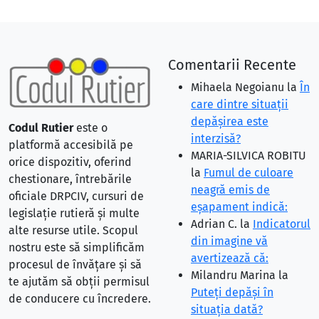
Comentarii Recente
Mihaela Negoianu
la
În
care dintre situaţii
depăşirea este
Codul Rutier
este o
interzisă?
platformă accesibilă pe
MARIA-SILVICA ROBITU
orice dispozitiv, oferind
la
Fumul de culoare
chestionare, întrebările
neagră emis de
oficiale DRPCIV, cursuri de
eşapament indică:
legislație rutieră și multe
Adrian C.
la
Indicatorul
alte resurse utile. Scopul
din imagine vă
nostru este să simplificăm
avertizează că:
procesul de învățare și să
Milandru Marina
la
te ajutăm să obții permisul
Puteţi depăşi în
de conducere cu încredere.
situaţia dată?