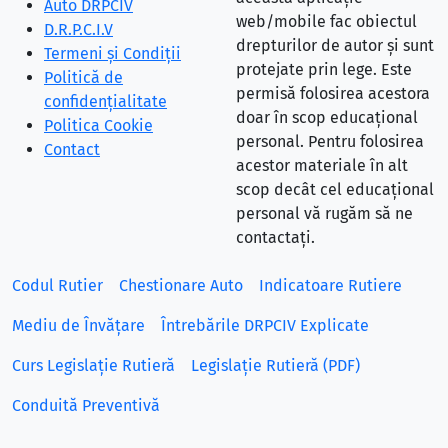
Auto DRPCIV
web/mobile fac obiectul
D.R.P.C.I.V
drepturilor de autor și sunt
Termeni și Condiții
protejate prin lege. Este
Politică de
permisă folosirea acestora
confidențialitate
doar în scop educațional
Politica Cookie
personal. Pentru folosirea
Contact
acestor materiale în alt
scop decât cel educațional
personal vă rugăm să ne
contactați.
Codul Rutier
Chestionare Auto
Indicatoare Rutiere
Mediu de Învățare
Întrebările DRPCIV Explicate
Curs Legislație Rutieră
Legislație Rutieră (PDF)
Conduită Preventivă