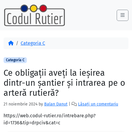
Skip to content
Skip to footer
Me
Acasă
Categoria C
Categoria C
Ce obligaţii aveţi la ieşirea
dintr-un şantier şi intrarea pe o
arteră rutieră?
21 noiembrie 2024
by
Balan Danut
|
Lăsați un comentariu
https://web.codul-rutier.ro/intrebare.php?
id=1736&tip=drpciv&cat=c