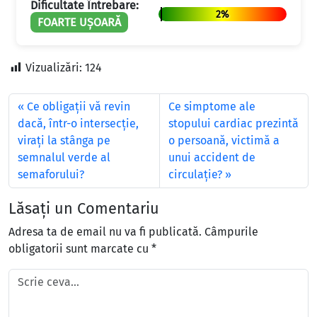
Dificultate Întrebare:
2%
FOARTE UȘOARĂ
Vizualizări:
124
Ce obligaţii vă revin
Ce simptome ale
dacă, într-o intersecţie,
stopului cardiac prezintă
viraţi la stânga pe
o persoană, victimă a
semnalul verde al
unui accident de
semaforului?
circulație?
Lăsați un Comentariu
Adresa ta de email nu va fi publicată.
Câmpurile
obligatorii sunt marcate cu
*