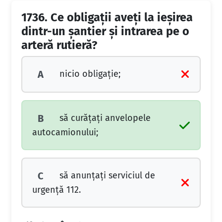
1736.
Ce obligaţii aveţi la ieşirea
dintr-un şantier şi intrarea pe o
arteră rutieră?
nicio obligaţie;
A
să curăţaţi anvelopele
B
autocamionului;
să anunţaţi serviciul de
C
urgenţă 112.