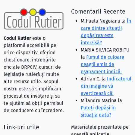
Comentarii Recente
Mihaela Negoianu
la
În
care dintre situaţii
depăşirea este
Codul Rutier
este o
interzisă?
platformă accesibilă pe
MARIA-SILVICA ROBITU
orice dispozitiv, oferind
la
Fumul de culoare
chestionare, întrebările
neagră emis de
oficiale DRPCIV, cursuri de
eşapament indică:
legislație rutieră și multe
Adrian C.
la
Indicatorul
alte resurse utile. Scopul
din imagine vă
nostru este să simplificăm
avertizează că:
procesul de învățare și să
Milandru Marina
la
te ajutăm să obții permisul
Puteţi depăşi în
de conducere cu încredere.
situaţia dată?
Link-uri utile
Materialele prezentate pe
această aplicație