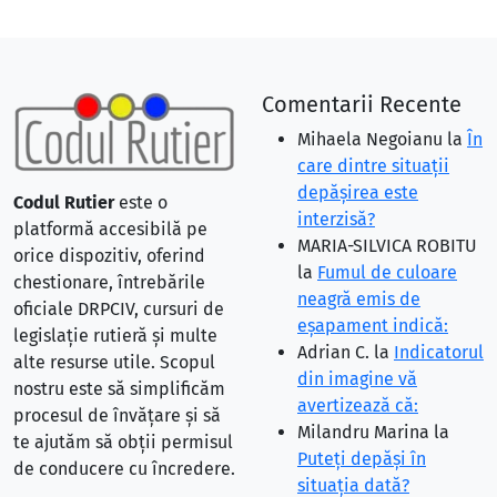
Comentarii Recente
Mihaela Negoianu
la
În
care dintre situaţii
depăşirea este
Codul Rutier
este o
interzisă?
platformă accesibilă pe
MARIA-SILVICA ROBITU
orice dispozitiv, oferind
la
Fumul de culoare
chestionare, întrebările
neagră emis de
oficiale DRPCIV, cursuri de
eşapament indică:
legislație rutieră și multe
Adrian C.
la
Indicatorul
alte resurse utile. Scopul
din imagine vă
nostru este să simplificăm
avertizează că:
procesul de învățare și să
Milandru Marina
la
te ajutăm să obții permisul
Puteţi depăşi în
de conducere cu încredere.
situaţia dată?