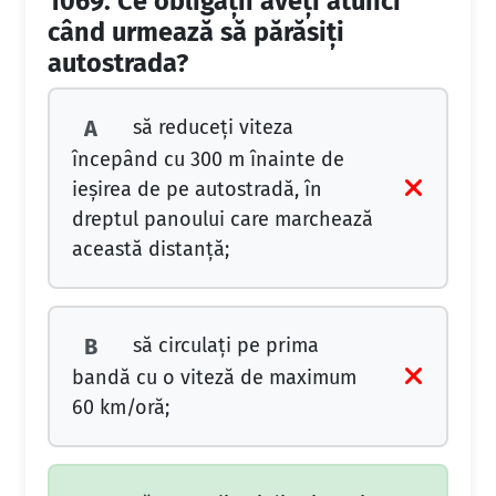
1069.
Ce obligaţii aveţi atunci
când urmează să părăsiţi
autostrada?
să reduceţi viteza
A
începând cu 300 m înainte de
ieşirea de pe autostradă, în
dreptul panoului care marchează
această distanţă;
să circulaţi pe prima
B
bandă cu o viteză de maximum
60 km/oră;