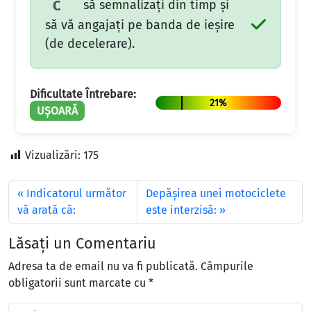
să semnalizaţi din timp şi
C
să vă angajaţi pe banda de ieşire
(de decelerare).
Dificultate Întrebare:
21%
UȘOARĂ
Vizualizări:
175
Indicatorul următor
Depăşirea unei motociclete
vă arată că:
este interzisă:
Lăsați un Comentariu
Adresa ta de email nu va fi publicată.
Câmpurile
obligatorii sunt marcate cu
*