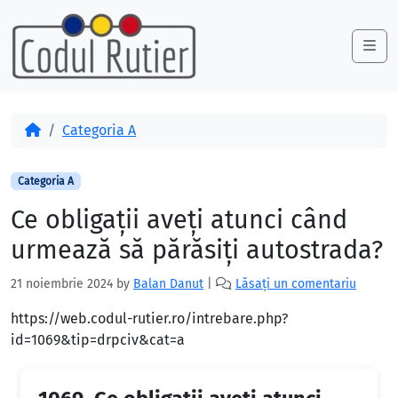
Skip to content
Skip to footer
Me
Acasă
Categoria A
Categoria A
Ce obligaţii aveţi atunci când
urmează să părăsiţi autostrada?
21 noiembrie 2024
by
Balan Danut
|
Lăsați un comentariu
https://web.codul-rutier.ro/intrebare.php?
id=1069&tip=drpciv&cat=a