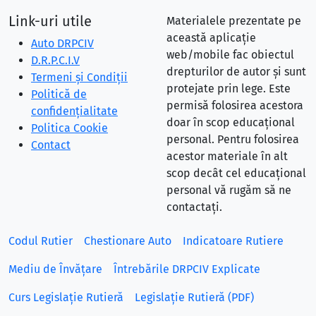
Link-uri utile
Materialele prezentate pe
această aplicație
Auto DRPCIV
web/mobile fac obiectul
D.R.P.C.I.V
drepturilor de autor și sunt
Termeni și Condiții
protejate prin lege. Este
Politică de
permisă folosirea acestora
confidențialitate
doar în scop educațional
Politica Cookie
personal. Pentru folosirea
Contact
acestor materiale în alt
scop decât cel educațional
personal vă rugăm să ne
contactați.
Codul Rutier
Chestionare Auto
Indicatoare Rutiere
Mediu de Învățare
Întrebările DRPCIV Explicate
Curs Legislație Rutieră
Legislație Rutieră (PDF)