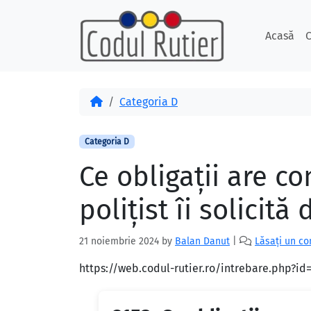
Skip to content
Skip to footer
Acasă
C
Acasă
Categoria D
Categoria D
Ce obligaţii are c
poliţist îi solicit
21 noiembrie 2024
by
Balan Danut
|
Lăsați un c
https://web.codul-rutier.ro/intrebare.php?i