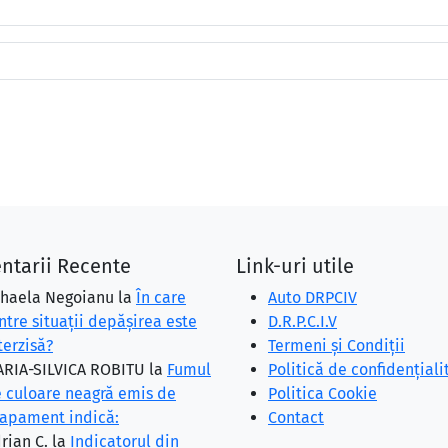
ntarii Recente
Link-uri utile
haela Negoianu
la
În care
Auto DRPCIV
ntre situaţii depăşirea este
D.R.P.C.I.V
terzisă?
Termeni și Condiții
RIA-SILVICA ROBITU
la
Fumul
Politică de confidențiali
 culoare neagră emis de
Politica Cookie
apament indică:
Contact
rian C.
la
Indicatorul din