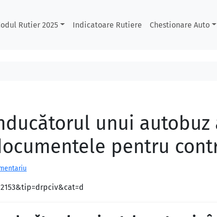
odul Rutier 2025
Indicatoare Rutiere
Chestionare Auto
onducătorul unui autobuz
ă documentele pentru cont
omentariu
d=2153&tip=drpciv&cat=d