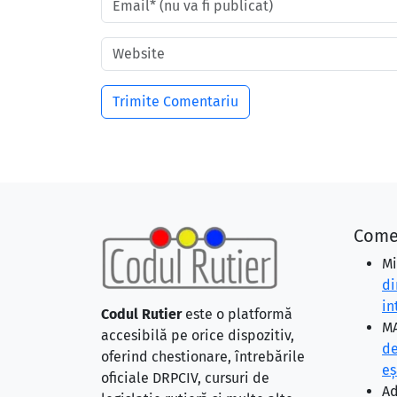
Come
Mi
di
in
Codul Rutier
este o platformă
MA
accesibilă pe orice dispozitiv,
de
oferind chestionare, întrebările
eş
oficiale DRPCIV, cursuri de
Ad