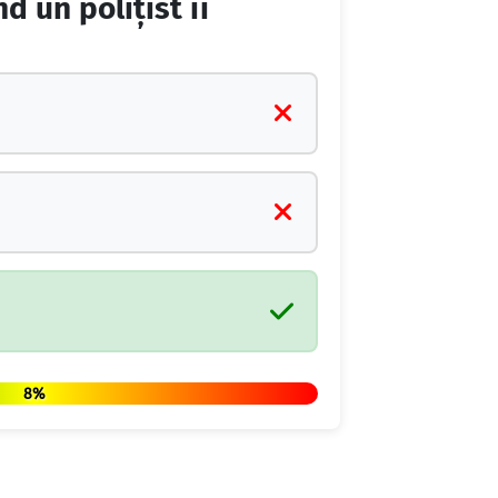
d un poliţist îi
8%