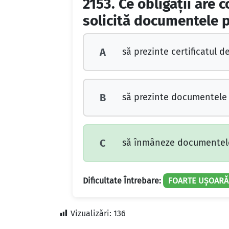
2153.
Ce obligaţii are 
solicită documentele p
să prezinte certificatul d
A
să prezinte documentele 
B
să înmâneze documentele
C
Dificultate Întrebare:
FOARTE UȘOARĂ
Vizualizări:
136