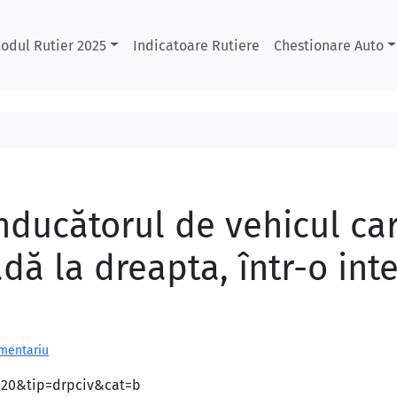
odul Rutier 2025
Indicatoare Rutiere
Chestionare Auto
onducătorul de vehicul ca
dă la dreapta, într-o int
omentariu
d=20&tip=drpciv&cat=b