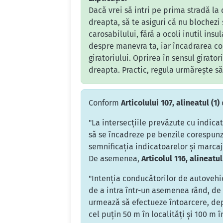
Dacă vrei să intri pe prima stradă la 
dreapta, să te asiguri că nu blochezi
carosabilului, fără a ocoli inutil insu
despre manevra ta, iar încadrarea core
giratoriului. Oprirea în sensul girato
dreapta. Practic, regula urmărește să 
Conform
Articolului 107, alineatul (1)
"La intersecțiile prevăzute cu indic
să se încadreze pe benzile corespunză
semnificația indicatoarelor și marcaje
De asemenea,
Articolul 116, alineatul
"Intenția conducătorilor de autovehic
de a intra într-un asemenea rând, de 
urmează să efectueze întoarcere, dep
cel puțin 50 m în localități și 100 m 