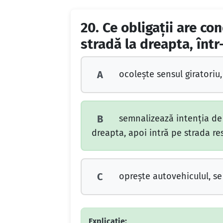
20.
Ce obligaţii are co
stradă la dreapta, într
ocoleşte sensul giratoriu
A
semnalizează intenţia de
B
dreapta, apoi intră pe strada re
opreşte autovehiculul, se
C
Explicație: