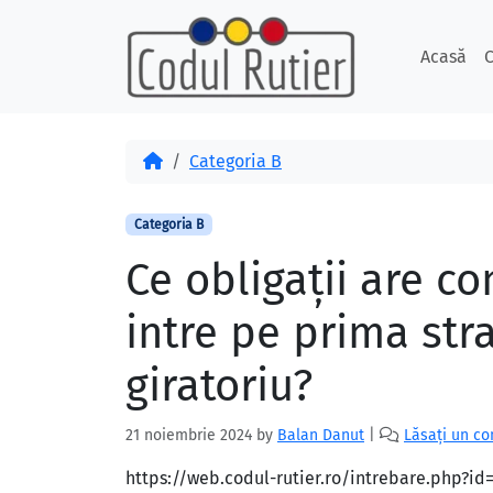
Skip to content
Skip to footer
Acasă
C
Acasă
Categoria B
Categoria B
Ce obligaţii are c
intre pe prima stra
giratoriu?
21 noiembrie 2024
by
Balan Danut
|
Lăsați un c
https://web.codul-rutier.ro/intrebare.php?i