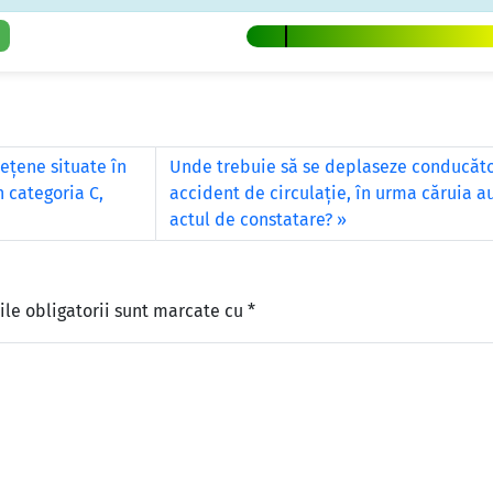
eţene situate în
Unde trebuie să se deplaseze conducător
n categoria C,
accident de circulaţie, în urma căruia a
actul de constatare?
le obligatorii sunt marcate cu
*