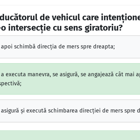
nducătorul de vehicul care intenţion
-o intersecţie cu sens giratoriu?
, apoi schimbă direcţia de mers spre dreapta;
 a executa manevra, se asigură, se angajează cât mai 
spectivă;
 asigură şi execută schimbarea direcţiei de mers spre 