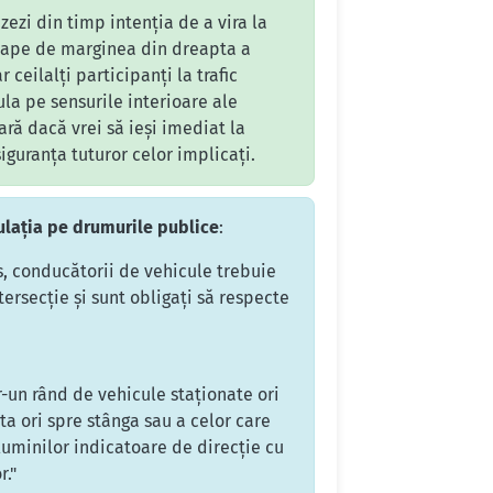
zezi din timp intenția de a vira la
proape de marginea din dreapta a
 ceilalți participanți la trafic
ula pe sensurile interioare ale
ară dacă vrei să ieși imediat la
iguranța tuturor celor implicați.
ulația pe drumurile publice
:
s, conducătorii de vehicule trebuie
ersecție și sunt obligați să respecte
r-un rând de vehicule staționate ori
ta ori spre stânga sau a celor care
luminilor indicatoare de direcție cu
r."