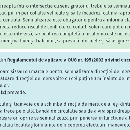
dreapta într-o intersecție cu sens giratoriu, trebuie să semnali
 sau pui în pericol alte vehicule și să te încadrezi cât mai a
la centrală. Semnalizarea este obligatorie pentru a informa clar
ctă reduce riscul de conflicte cu ceilalți șoferi care pot circ
riu este interzisă, iar ocolirea completă a insulei nu este neces
mențină fluența traficului, să prevină blocajele și să asigure s
din
Regulamentul de aplicare a OUG nr. 195/2002 privind circ
atoare și/sau cu marcaje pentru semnalizarea direcției de mer
toare direcției de mers voite cu cel puțin 50 m înainte de int
lor."
 (2)
prevede:
ule și tramvaie de a schimba direcția de mers, de a ieși dint
a trece pe o altă bandă de circulație sau de a vira spre dreap
ășire ori oprire se semnalizează prin punerea în funcțiune a 
în afara localităților înainte de începerea efectuării manevrelo