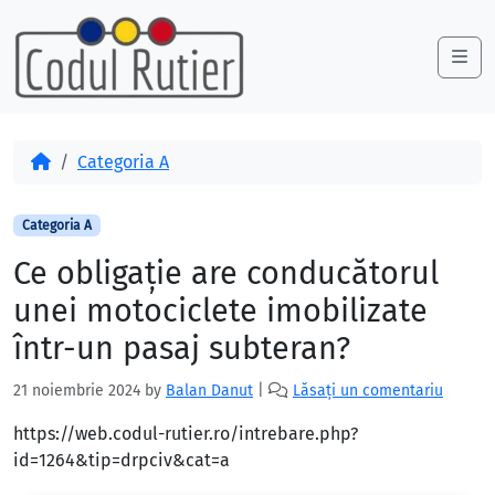
Skip to content
Skip to footer
Me
Acasă
Categoria A
Categoria A
Ce obligaţie are conducătorul
unei motociclete imobilizate
într-un pasaj subteran?
21 noiembrie 2024
by
Balan Danut
|
Lăsați un comentariu
https://web.codul-rutier.ro/intrebare.php?
id=1264&tip=drpciv&cat=a