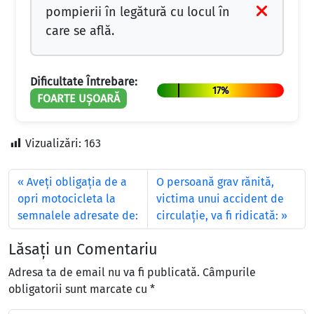
pompierii în legătură cu locul în
care se află.
Dificultate Întrebare:
17%
FOARTE UȘOARĂ
Vizualizări:
163
Aveţi obligaţia de a
O persoană grav rănită,
opri motocicleta la
victima unui accident de
semnalele adresate de:
circulaţie, va fi ridicată:
Lăsați un Comentariu
Adresa ta de email nu va fi publicată.
Câmpurile
obligatorii sunt marcate cu
*