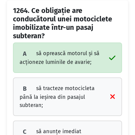
1264.
Ce obligaţie are
conducătorul unei motociclete
imobilizate într-un pasaj
subteran?
să oprească motorul şi să
A
acţioneze luminile de avarie;
să tracteze motocicleta
B
până la ieşirea din pasajul
subteran;
să anunţe imediat
C