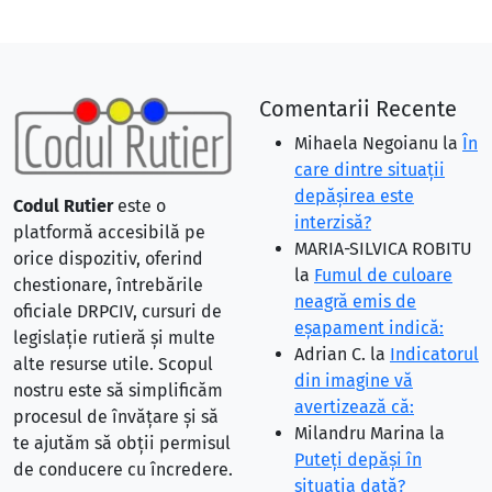
Comentarii Recente
Mihaela Negoianu
la
În
care dintre situaţii
depăşirea este
Codul Rutier
este o
interzisă?
platformă accesibilă pe
MARIA-SILVICA ROBITU
orice dispozitiv, oferind
la
Fumul de culoare
chestionare, întrebările
neagră emis de
oficiale DRPCIV, cursuri de
eşapament indică:
legislație rutieră și multe
Adrian C.
la
Indicatorul
alte resurse utile. Scopul
din imagine vă
nostru este să simplificăm
avertizează că:
procesul de învățare și să
Milandru Marina
la
te ajutăm să obții permisul
Puteţi depăşi în
de conducere cu încredere.
situaţia dată?