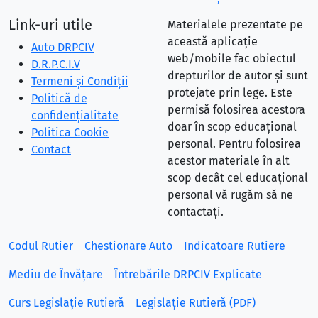
Link-uri utile
Materialele prezentate pe
această aplicație
Auto DRPCIV
web/mobile fac obiectul
D.R.P.C.I.V
drepturilor de autor și sunt
Termeni și Condiții
protejate prin lege. Este
Politică de
permisă folosirea acestora
confidențialitate
doar în scop educațional
Politica Cookie
personal. Pentru folosirea
Contact
acestor materiale în alt
scop decât cel educațional
personal vă rugăm să ne
contactați.
Codul Rutier
Chestionare Auto
Indicatoare Rutiere
Mediu de Învățare
Întrebările DRPCIV Explicate
Curs Legislație Rutieră
Legislație Rutieră (PDF)