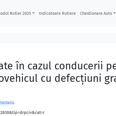
odul Rutier 2025
Indicatoare Rutiere
Chestionare Auto
uate în cazul conducerii 
ovehicul cu defecţiuni g
omentariu
d=2830&tip=drpciv&cat=r