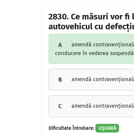
2830.
Ce măsuri vor fi 
autovehicul cu defecţi
amendă contravenţională, 
A
conducere în vederea suspendări
amendă contravenţional
B
amendă contravenţională ş
C
Dificultate Întrebare:
UȘOARĂ