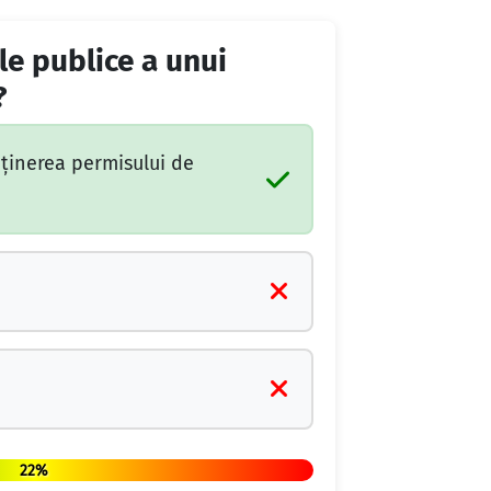
le publice a unui
?
eţinerea permisului de
22%