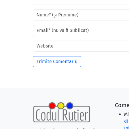
Come
Mi
di
in