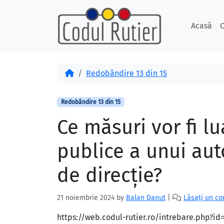
Skip to content
Skip to footer
Acasă
C
Acasă
Redobândire 13 din 15
Redobândire 13 din 15
Ce măsuri vor fi l
publice a unui aut
de direcţie?
21 noiembrie 2024
by
Balan Danut
|
Lăsați un c
https://web.codul-rutier.ro/intrebare.php?i