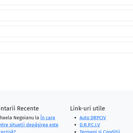
ntarii Recente
Link-uri utile
haela Negoianu
la
În care
Auto DRPCIV
ntre situaţii depăşirea este
D.R.P.C.I.V
terzisă?
Termeni și Condiții