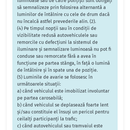
luminoase sau de către poliţişti sunt obligaţi
să semnalizeze prin folosirea alternantă a
luminilor de întâlnire cu cele de drum dacă
nu încalcă astfel prevederile alin. (2).
(4) Pe timpul nopţii sau în condiţii de
vizibilitate redusă autovehiculele sau
remorcile cu defecţiuni la sistemul de
iluminare şi semnalizare luminoasă nu pot fi
conduse sau remorcate fără a avea în
funcţiune pe partea stânga, în faţă o lumină
de întâlnire şi în spate una de poziţie.
(5) Luminile de avarie se folosesc în
următoarele situaţii:
a) când vehiculul este imobilizat involuntar
pe partea carosabilă;
b) când vehiculul se deplasează foarte lent
şi/sau constituie el însuşi un pericol pentru
ceilalţi participanţi la trafic;
c) când autovehiculul sau tramvaiul este