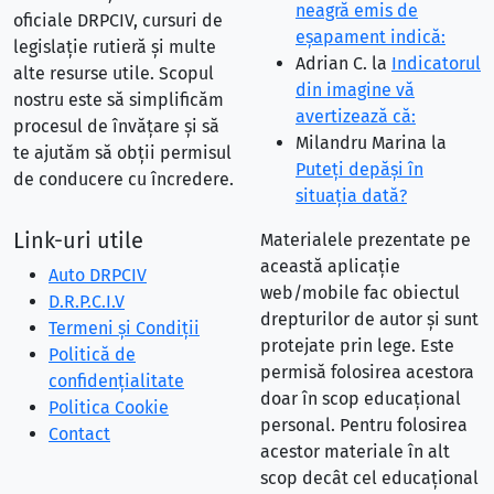
neagră emis de
oficiale DRPCIV, cursuri de
eşapament indică:
legislație rutieră și multe
Adrian C.
la
Indicatorul
alte resurse utile. Scopul
din imagine vă
nostru este să simplificăm
avertizează că:
procesul de învățare și să
Milandru Marina
la
te ajutăm să obții permisul
Puteţi depăşi în
de conducere cu încredere.
situaţia dată?
Link-uri utile
Materialele prezentate pe
această aplicație
Auto DRPCIV
web/mobile fac obiectul
D.R.P.C.I.V
drepturilor de autor și sunt
Termeni și Condiții
protejate prin lege. Este
Politică de
permisă folosirea acestora
confidențialitate
doar în scop educațional
Politica Cookie
personal. Pentru folosirea
Contact
acestor materiale în alt
scop decât cel educațional