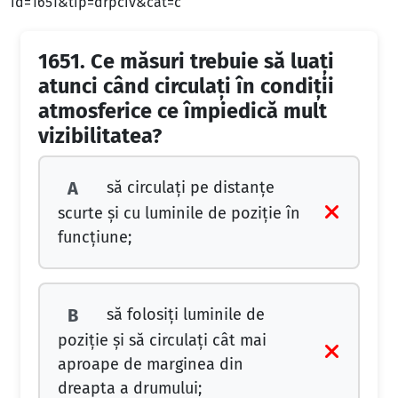
id=1651&tip=drpciv&cat=c
1651.
Ce măsuri trebuie să luaţi
atunci când circulaţi în condiţii
atmosferice ce împiedică mult
vizibilitatea?
să circulaţi pe distanţe
A
scurte şi cu luminile de poziţie în
funcţiune;
să folosiţi luminile de
B
poziţie şi să circulaţi cât mai
aproape de marginea din
dreapta a drumului;