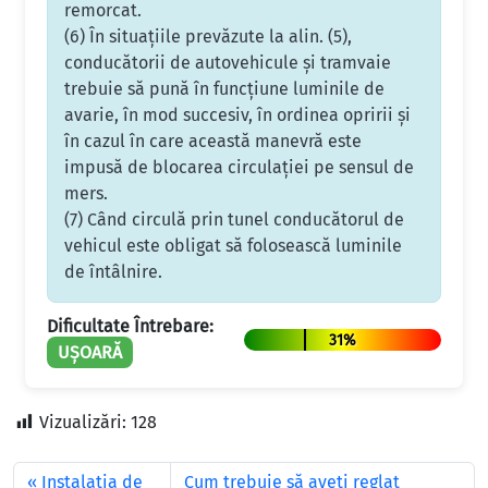
remorcat.
(6) În situaţiile prevăzute la alin. (5),
conducătorii de autovehicule şi tramvaie
trebuie să pună în funcţiune luminile de
avarie, în mod succesiv, în ordinea opririi şi
în cazul în care această manevră este
impusă de blocarea circulaţiei pe sensul de
mers.
(7) Când circulă prin tunel conducătorul de
vehicul este obligat să folosească luminile
de întâlnire.
Dificultate Întrebare:
31%
UȘOARĂ
Vizualizări:
128
Instalaţia de
Cum trebuie să aveți reglat