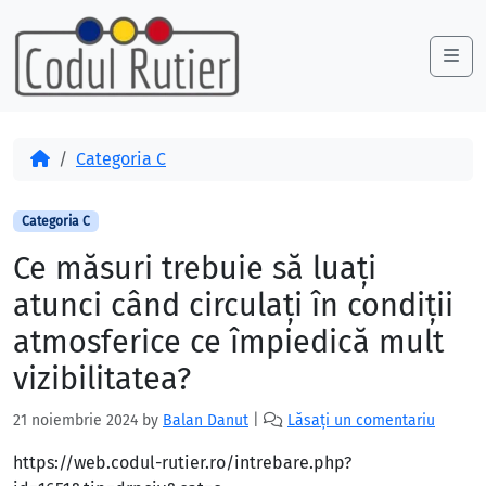
Skip to content
Skip to footer
Me
Acasă
Categoria C
Categoria C
Ce măsuri trebuie să luaţi
atunci când circulaţi în condiţii
atmosferice ce împiedică mult
vizibilitatea?
21 noiembrie 2024
by
Balan Danut
|
Lăsați un comentariu
https://web.codul-rutier.ro/intrebare.php?