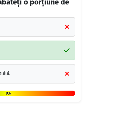
bateţi o porţiune de
ului.
9%