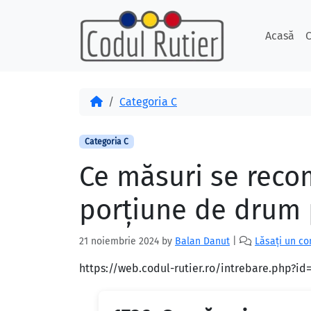
Skip to content
Skip to footer
Acasă
C
Acasă
Categoria C
Categoria C
Ce măsuri se reco
porţiune de drum p
21 noiembrie 2024
by
Balan Danut
|
Lăsați un c
https://web.codul-rutier.ro/intrebare.php?i