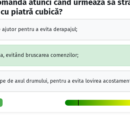
omandă atunci când urmează să stră
cu piatră cubică?
 ajutor pentru a evita derapajul;
za, evitând bruscarea comenzilor;
ape de axul drumului, pentru a evita lovirea acostament