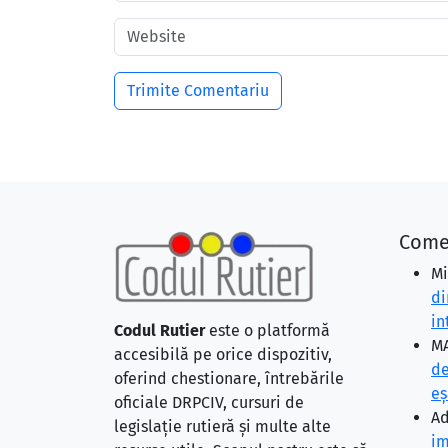
Come
Mi
di
in
Codul Rutier
este o platformă
MA
accesibilă pe orice dispozitiv,
de
oferind chestionare, întrebările
eş
oficiale DRPCIV, cursuri de
Ad
legislație rutieră și multe alte
im