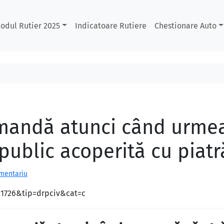
odul Rutier 2025
Indicatoare Rutiere
Chestionare Auto
mandă atunci când urmeaz
ublic acoperită cu piatr
omentariu
d=1726&tip=drpciv&cat=c