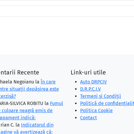
ntarii Recente
Link-uri utile
haela Negoianu
la
În care
Auto DRPCIV
ntre situaţii depăşirea este
D.R.P.C.I.V
terzisă?
Termeni și Condiții
RIA-SILVICA ROBITU
la
Fumul
Politică de confidențiali
 culoare neagră emis de
Politica Cookie
apament indică:
Contact
rian C.
la
Indicatorul din
agine vă avertizează că: