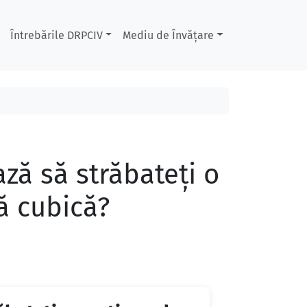
Întrebările DRPCIV
Mediu de Învățare
ă să străbateţi o
ă cubică?