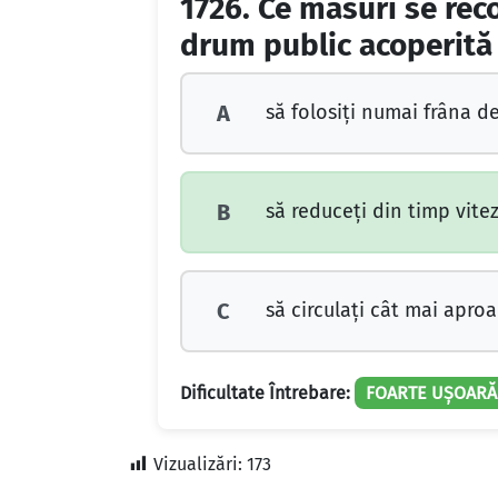
1726.
Ce măsuri se rec
drum public acoperită 
să folosiţi numai frâna de
A
să reduceţi din timp vite
B
să circulaţi cât mai apro
C
Dificultate Întrebare:
FOARTE UȘOARĂ
Vizualizări:
173