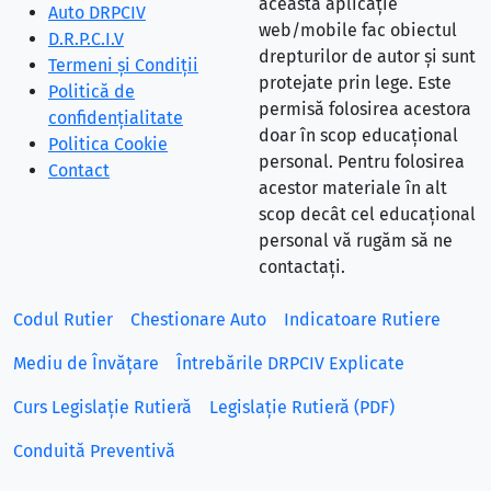
această aplicație
Auto DRPCIV
web/mobile fac obiectul
D.R.P.C.I.V
drepturilor de autor și sunt
Termeni și Condiții
protejate prin lege. Este
Politică de
permisă folosirea acestora
confidențialitate
doar în scop educațional
Politica Cookie
personal. Pentru folosirea
Contact
acestor materiale în alt
scop decât cel educațional
personal vă rugăm să ne
contactați.
Codul Rutier
Chestionare Auto
Indicatoare Rutiere
Mediu de Învățare
Întrebările DRPCIV Explicate
Curs Legislație Rutieră
Legislație Rutieră (PDF)
Conduită Preventivă