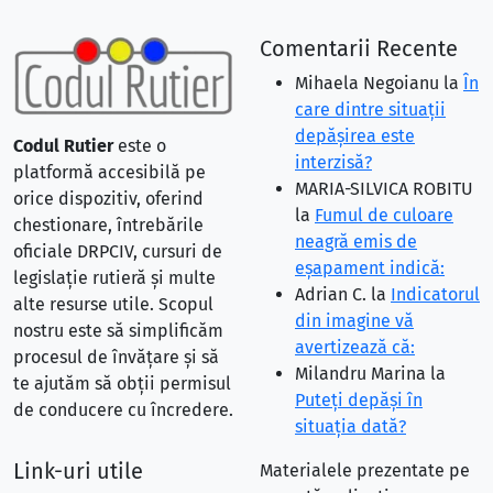
Comentarii Recente
Mihaela Negoianu
la
În
care dintre situaţii
depăşirea este
Codul Rutier
este o
interzisă?
platformă accesibilă pe
MARIA-SILVICA ROBITU
orice dispozitiv, oferind
la
Fumul de culoare
chestionare, întrebările
neagră emis de
oficiale DRPCIV, cursuri de
eşapament indică:
legislație rutieră și multe
Adrian C.
la
Indicatorul
alte resurse utile. Scopul
din imagine vă
nostru este să simplificăm
avertizează că:
procesul de învățare și să
Milandru Marina
la
te ajutăm să obții permisul
Puteţi depăşi în
de conducere cu încredere.
situaţia dată?
Link-uri utile
Materialele prezentate pe