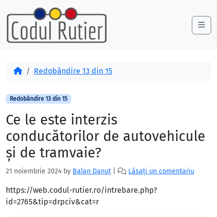
Skip to content
Skip to footer
Me
Acasă
Redobândire 13 din 15
Redobândire 13 din 15
Ce le este interzis
conducătorilor de autovehicule
şi de tramvaie?
21 noiembrie 2024
by
Balan Danut
|
Lăsați un comentariu
https://web.codul-rutier.ro/intrebare.php?
id=2765&tip=drpciv&cat=r