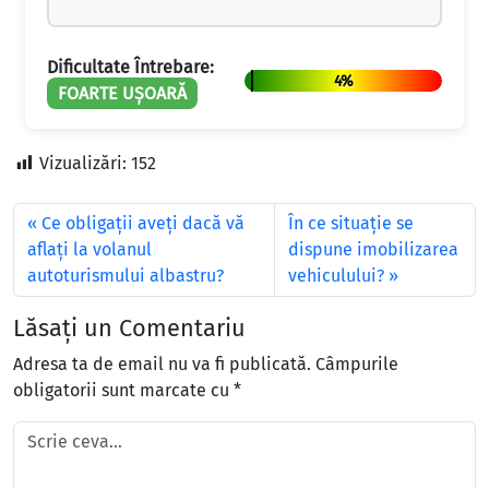
Dificultate Întrebare:
4%
FOARTE UȘOARĂ
Vizualizări:
152
Ce obligaţii aveţi dacă vă
În ce situație se
aflaţi la volanul
dispune imobilizarea
autoturismului albastru?
vehiculului?
Lăsați un Comentariu
Adresa ta de email nu va fi publicată.
Câmpurile
obligatorii sunt marcate cu
*