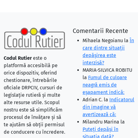
Comentarii Recente
Mihaela Negoianu
la
În
care dintre situaţii
depăşirea este
Codul Rutier
este o
interzisă?
platformă accesibilă pe
MARIA-SILVICA ROBITU
orice dispozitiv, oferind
la
Fumul de culoare
chestionare, întrebările
neagră emis de
oficiale DRPCIV, cursuri de
eşapament indică:
legislație rutieră și multe
Adrian C.
la
Indicatorul
alte resurse utile. Scopul
din imagine vă
nostru este să simplificăm
avertizează că:
procesul de învățare și să
Milandru Marina
la
te ajutăm să obții permisul
Puteţi depăşi în
de conducere cu încredere.
situaţia dată?