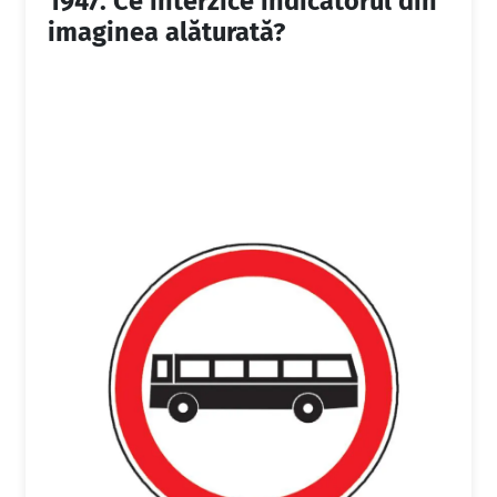
1947.
Ce interzice indicatorul din
imaginea alăturată?