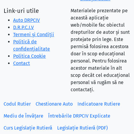
Link-uri utile
Materialele prezentate pe
această aplicație
Auto DRPCIV
web/mobile fac obiectul
D.R.P.C.I.V
drepturilor de autor și sunt
Termeni și Condiții
protejate prin lege. Este
Politică de
permisă folosirea acestora
confidențialitate
doar în scop educațional
Politica Cookie
personal. Pentru folosirea
Contact
acestor materiale în alt
scop decât cel educațional
personal vă rugăm să ne
contactați.
Codul Rutier
Chestionare Auto
Indicatoare Rutiere
Mediu de Învățare
Întrebările DRPCIV Explicate
Curs Legislație Rutieră
Legislație Rutieră (PDF)