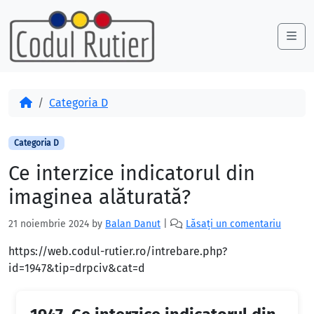
Skip to content
Skip to footer
Me
Acasă
Categoria D
Categoria D
Ce interzice indicatorul din
imaginea alăturată?
21 noiembrie 2024
by
Balan Danut
|
Lăsați un comentariu
https://web.codul-rutier.ro/intrebare.php?
id=1947&tip=drpciv&cat=d