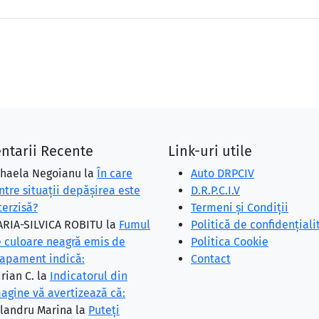
ntarii Recente
Link-uri utile
haela Negoianu
la
În care
Auto DRPCIV
ntre situaţii depăşirea este
D.R.P.C.I.V
terzisă?
Termeni și Condiții
RIA-SILVICA ROBITU
la
Fumul
Politică de confidențiali
 culoare neagră emis de
Politica Cookie
apament indică:
Contact
rian C.
la
Indicatorul din
agine vă avertizează că:
landru Marina
la
Puteţi