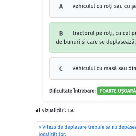
vehiculul cu roţi sau cu 
A
tractorul pe roţi, cu cel 
B
de bunuri şi care se deplasează,
vehiculul cu masă sau dim
C
Dificultate Întrebare:
FOARTE UȘOARĂ
Vizualizări:
150
Viteza de deplasare trebuie să nu depăşea
localităţilor: