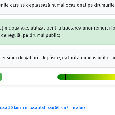
şenile care se deplasează numai ocazional pe drumurile
puţin două axe, utilizat pentru tractarea unor remorci f
 de regulă, pe drumul public;
ensiuni de gabarit depăşite, datorită dimensiunilor mă
scă 30 km/h în localităţi sau 50 km/h în afara