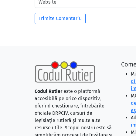
Come
Mi
di
in
Codul Rutier
este o platformă
MA
accesibilă pe orice dispozitiv,
de
oferind chestionare, întrebările
eş
oficiale DRPCIV, cursuri de
Ad
legislație rutieră și multe alte
im
resurse utile. Scopul nostru este să
Mi
simplificăm procesul de învățare și