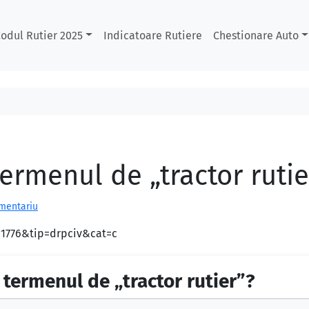
odul Rutier 2025
Indicatoare Rutiere
Chestionare Auto
termenul de „tractor rutie
omentariu
d=1776&tip=drpciv&cat=c
n termenul de „tractor rutier”?