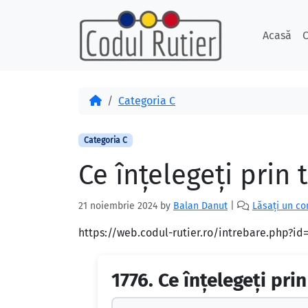
Skip to content
Skip to footer
Acasă
C
Acasă
Categoria C
Categoria C
Ce înţelegeţi prin 
21 noiembrie 2024
by
Balan Danut
|
Lăsați un c
https://web.codul-rutier.ro/intrebare.php?i
1776.
Ce înţelegeţi pri