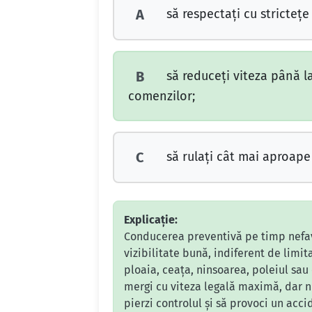
să respectaţi cu stricteţe
A
să reduceţi viteza până la
B
comenzilor;
să rulaţi cât mai aproape
C
Explicație:
Conducerea preventivă pe timp nefavo
vizibilitate bună, indiferent de lim
ploaia, ceața, ninsoarea, poleiul sau 
mergi cu viteza legală maximă, dar nu
pierzi controlul și să provoci un acc