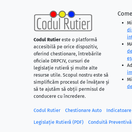
Come
Mi
di
in
Codul Rutier
este o platformă
MA
accesibilă pe orice dispozitiv,
de
oferind chestionare, întrebările
eş
oficiale DRPCIV, cursuri de
Ad
legislație rutieră și multe alte
im
resurse utile. Scopul nostru este să
Mi
simplificăm procesul de învățare și
de
să te ajutăm să obții permisul de
conducere cu încredere.
Codul Rutier
Chestionare Auto
Indicatoare
Legislație Rutieră (PDF)
Conduită Preventivă