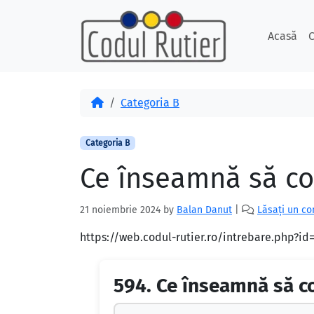
Skip to content
Skip to footer
Acasă
C
Acasă
Categoria B
Categoria B
Ce înseamnă să co
21 noiembrie 2024
by
Balan Danut
|
Lăsați un c
https://web.codul-rutier.ro/intrebare.php?i
594.
Ce înseamnă să co