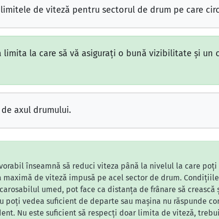
 limitele de viteză pentru sectorul de drum pe care circ
 limita la care să vă asiguraţi o bună vizibilitate şi un
 de axul drumului.
rabil înseamnă să reduci viteza până la nivelul la care poți
ita maximă de viteză impusă pe acel sector de drum. Condițiile
carosabilul umed, pot face ca distanța de frânare să crească și
 poți vedea suficient de departe sau mașina nu răspunde corect 
ident. Nu este suficient să respecți doar limita de viteză, tre