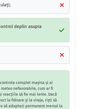
ulaţi;
 control deplin asupra
 controla complet mașina și ai
 meteo nefavorabile, cum ar fi
 reacțiile să fie mai lente. Dacă
la frânare și la viraje, riști să
buie să adaptezi permanent mersul la