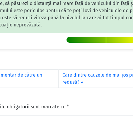
te, să păstrezi o distanță mai mare față de vehiculul din față 
ului este periculos pentru că te poți lovi de vehiculele de p
 este să reduci viteza până la nivelul la care ai tot timpul con
ituație neprevăzută.
lamentar de către un
Care dintre cauzele de mai jos pr
redusă?
le obligatorii sunt marcate cu
*