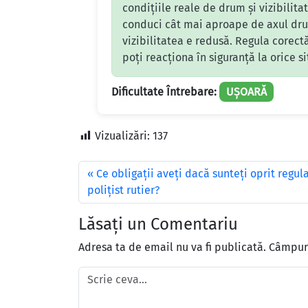
condițiile reale de drum și vizibilita
conduci cât mai aproape de axul drum
vizibilitatea e redusă. Regula corectă
poți reacționa în siguranță la orice s
Dificultate Întrebare:
UȘOARĂ
Vizualizări:
137
Ce obligaţii aveţi dacă sunteţi oprit regu
poliţist rutier?
Lăsați un Comentariu
Adresa ta de email nu va fi publicată.
Câmpuri