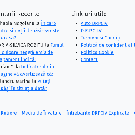
ntarii Recente
Link-uri utile
haela Negoianu
la
În care
Auto DRPCIV
ntre situaţii depăşirea este
D.R.P.C.I.V
terzisă?
Termeni și Condiții
RIA-SILVICA ROBITU
la
Fumul
Politică de confidențiali
 culoare neagră emis de
Politica Cookie
apament indică:
Contact
rian C.
la
Indicatorul din
agine vă avertizează că:
landru Marina
la
Puteţi
păşi în situaţia dată?
 Rutiere
Mediu de Învățare
Întrebările DRPCIV Explicate