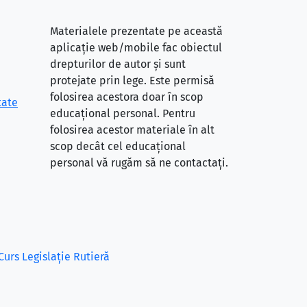
Materialele prezentate pe această
aplicație web/mobile fac obiectul
drepturilor de autor și sunt
protejate prin lege. Este permisă
folosirea acestora doar în scop
tate
educațional personal. Pentru
folosirea acestor materiale în alt
scop decât cel educațional
personal vă rugăm să ne contactați.
Curs Legislație Rutieră