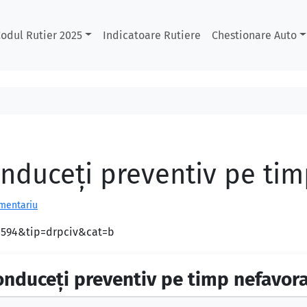
odul Rutier 2025
Indicatoare Rutiere
Chestionare Auto
nduceţi preventiv pe tim
omentariu
d=594&tip=drpciv&cat=b
nduceţi preventiv pe timp nefavora