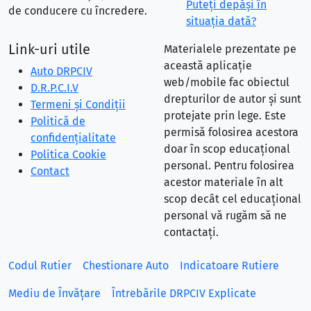
Puteţi depăşi în
de conducere cu încredere.
situaţia dată?
Link-uri utile
Materialele prezentate pe
această aplicație
Auto DRPCIV
web/mobile fac obiectul
D.R.P.C.I.V
drepturilor de autor și sunt
Termeni și Condiții
protejate prin lege. Este
Politică de
permisă folosirea acestora
confidențialitate
doar în scop educațional
Politica Cookie
personal. Pentru folosirea
Contact
acestor materiale în alt
scop decât cel educațional
personal vă rugăm să ne
contactați.
Codul Rutier
Chestionare Auto
Indicatoare Rutiere
Mediu de Învățare
Întrebările DRPCIV Explicate