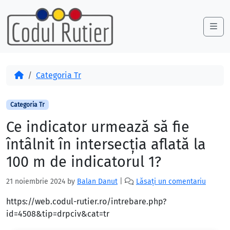
Skip to content
Skip to footer
Me
Acasă
Categoria Tr
Categoria Tr
Ce indicator urmează să fie
întâlnit în intersecția aflată la
100 m de indicatorul 1?
21 noiembrie 2024
by
Balan Danut
|
Lăsați un comentariu
https://web.codul-rutier.ro/intrebare.php?
id=4508&tip=drpciv&cat=tr