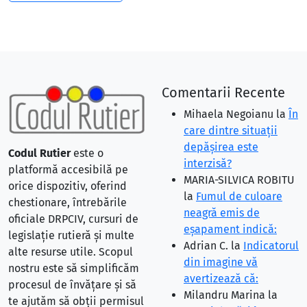
Comentarii Recente
Mihaela Negoianu
la
În
care dintre situaţii
depăşirea este
Codul Rutier
este o
interzisă?
platformă accesibilă pe
MARIA-SILVICA ROBITU
orice dispozitiv, oferind
la
Fumul de culoare
chestionare, întrebările
neagră emis de
oficiale DRPCIV, cursuri de
eşapament indică:
legislație rutieră și multe
Adrian C.
la
Indicatorul
alte resurse utile. Scopul
din imagine vă
nostru este să simplificăm
avertizează că:
procesul de învățare și să
Milandru Marina
la
te ajutăm să obții permisul