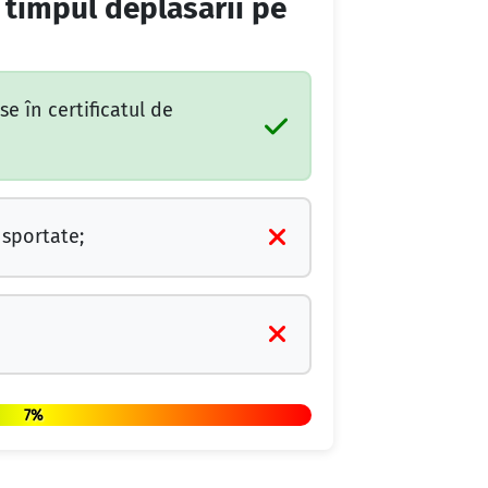
e timpul deplasării pe
e în certificatul de
nsportate;
7%