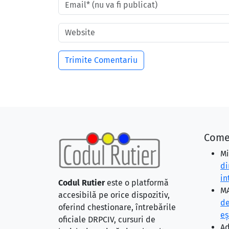
Come
Mi
di
in
Codul Rutier
este o platformă
MA
accesibilă pe orice dispozitiv,
de
oferind chestionare, întrebările
eş
oficiale DRPCIV, cursuri de
Ad