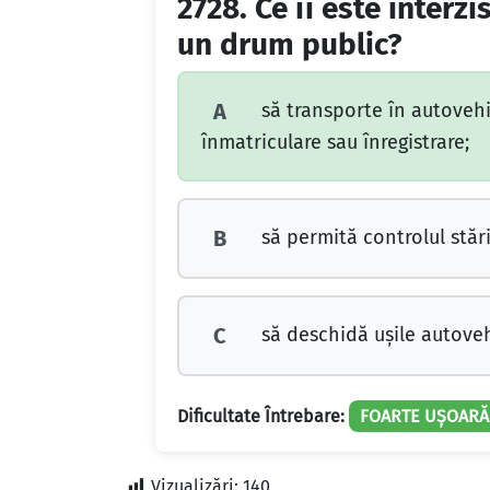
2728.
Ce îi este interz
un drum public?
să transporte în autovehi
A
înmatriculare sau înregistrare;
să permită controlul stări
B
să deschidă uşile autoveh
C
Dificultate Întrebare:
FOARTE UȘOARĂ
Vizualizări:
140