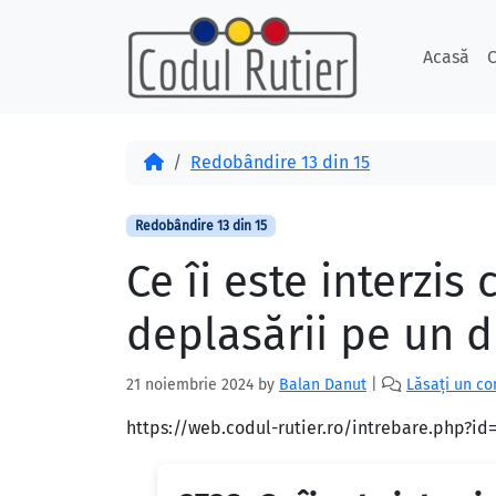
Skip to content
Skip to footer
Acasă
C
Acasă
Redobândire 13 din 15
Redobândire 13 din 15
Ce îi este interzi
deplasării pe un 
21 noiembrie 2024
by
Balan Danut
|
Lăsați un c
https://web.codul-rutier.ro/intrebare.php?i