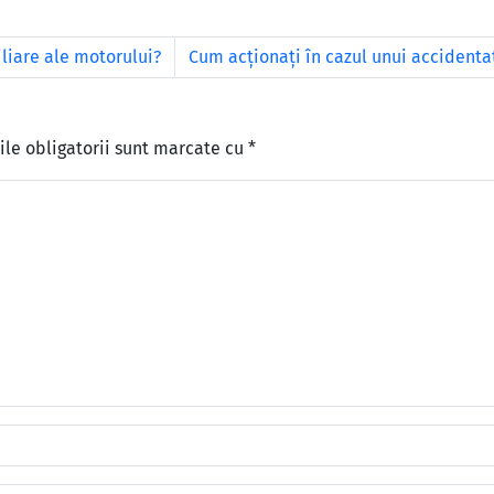
iliare ale motorului?
Cum acţionaţi în cazul unui accidentat
le obligatorii sunt marcate cu
*