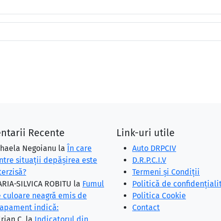
ntarii Recente
Link-uri utile
haela Negoianu
la
În care
Auto DRPCIV
ntre situaţii depăşirea este
D.R.P.C.I.V
terzisă?
Termeni și Condiții
RIA-SILVICA ROBITU
la
Fumul
Politică de confidențiali
 culoare neagră emis de
Politica Cookie
apament indică:
Contact
rian C.
la
Indicatorul din