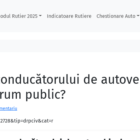
odul Rutier 2025
Indicatoare Rutiere
Chestionare Auto
s conducătorului de autov
drum public?
omentariu
d=2728&tip=drpciv&cat=r