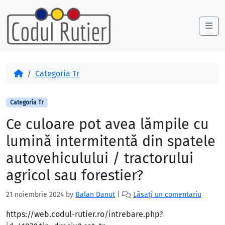
Skip to content
Skip to footer
Me
Acasă
Categoria Tr
Categoria Tr
Ce culoare pot avea lămpile cu
lumină intermitentă din spatele
autovehiculului / tractorului
agricol sau forestier?
21 noiembrie 2024
by
Balan Danut
|
Lăsați un comentariu
https://web.codul-rutier.ro/intrebare.php?