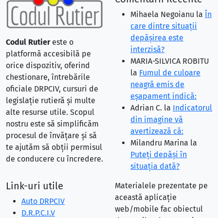
Mihaela Negoianu
la
În
care dintre situaţii
depăşirea este
Codul Rutier
este o
interzisă?
platformă accesibilă pe
MARIA-SILVICA ROBITU
orice dispozitiv, oferind
la
Fumul de culoare
chestionare, întrebările
neagră emis de
oficiale DRPCIV, cursuri de
eşapament indică:
legislație rutieră și multe
Adrian C.
la
Indicatorul
alte resurse utile. Scopul
din imagine vă
nostru este să simplificăm
avertizează că:
procesul de învățare și să
Milandru Marina
la
te ajutăm să obții permisul
Puteţi depăşi în
de conducere cu încredere.
situaţia dată?
Link-uri utile
Materialele prezentate pe
această aplicație
Auto DRPCIV
web/mobile fac obiectul
D.R.P.C.I.V