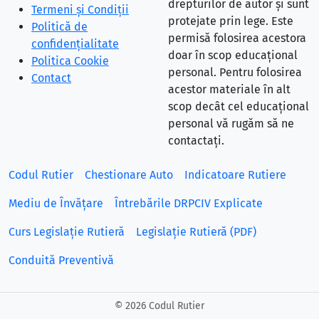
drepturilor de autor și sunt
Termeni și Condiții
protejate prin lege. Este
Politică de
permisă folosirea acestora
confidențialitate
doar în scop educațional
Politica Cookie
personal. Pentru folosirea
Contact
acestor materiale în alt
scop decât cel educațional
personal vă rugăm să ne
contactați.
Codul Rutier
Chestionare Auto
Indicatoare Rutiere
Mediu de Învățare
Întrebările DRPCIV Explicate
Curs Legislație Rutieră
Legislație Rutieră (PDF)
Conduită Preventivă
©
2026 Codul Rutier