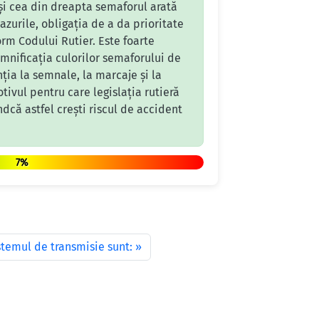
și cea din dreapta semaforul arată
azurile, obligația de a da prioritate
rm Codului Rutier. Este foarte
emnificația culorilor semaforului de
ția la semnale, la marcaje și la
otivul pentru care legislația rutieră
dcă astfel crești riscul de accident
7%
temul de transmisie sunt: