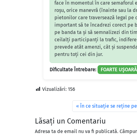
face în momentul în care semaforul e
roșu, orice manevră (înainte sau la d
pietonilor care traversează legal pe
important să te încadrezi corect pe b
pe banda ta și să semnalizezi din tim
ceilalți participanți la trafic, indif
prevede atât amenzi, cât și suspendar
pentru toți cei din jur.
Dificultate Întrebare:
FOARTE UȘOARĂ
Vizualizări:
156
În ce situaţie se reţine 
Lăsați un Comentariu
Adresa ta de email nu va fi publicată.
Câmpuri