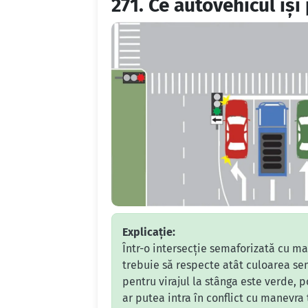
271.
Ce autovehicul îş
Explicație:
Într-o intersecție semaforizată cu ma
trebuie să respecte atât culoarea sem
pentru virajul la stânga este verde, p
ar putea intra în conflict cu manevra 