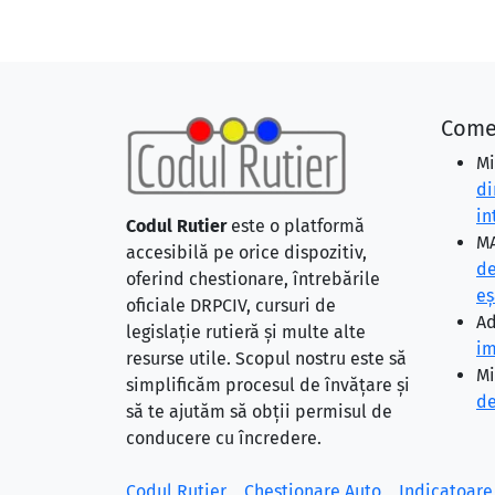
Come
Mi
di
in
Codul Rutier
este o platformă
MA
accesibilă pe orice dispozitiv,
de
oferind chestionare, întrebările
eş
oficiale DRPCIV, cursuri de
Ad
legislație rutieră și multe alte
im
resurse utile. Scopul nostru este să
Mi
simplificăm procesul de învățare și
de
să te ajutăm să obții permisul de
conducere cu încredere.
Codul Rutier
Chestionare Auto
Indicatoare