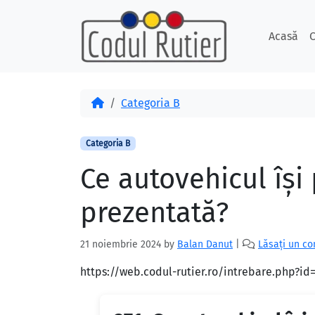
Skip to content
Skip to footer
Acasă
C
Acasă
Categoria B
Categoria B
Ce autovehicul îşi
prezentată?
21 noiembrie 2024
by
Balan Danut
|
Lăsați un c
https://web.codul-rutier.ro/intrebare.php?i