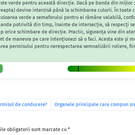
ste verde pentru această direcție. Dacă pe banda din mijloc 
reapta) devine interzisă până la schimbarea culorii. În toate c
 culoarea verde a semaforului pentru ei rămâne valabilă, confo
anda potrivită din timp, înainte de intersecție, să respecți s
p orice schimbare de direcție. Practic, siguranța vine din aten
erent de manevra pe care intenționezi să o faci. Acesta este și m
ea permisului pentru nerespectarea semnalizării rutiere, fiin
permisul de conducere?
Organele principale care compun sis
le obligatorii sunt marcate cu
*