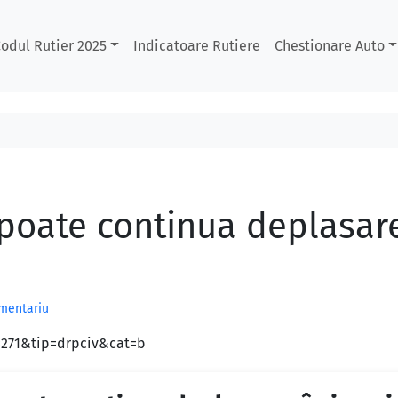
odul Rutier 2025
Indicatoare Rutiere
Chestionare Auto
 poate continua deplasar
omentariu
d=271&tip=drpciv&cat=b