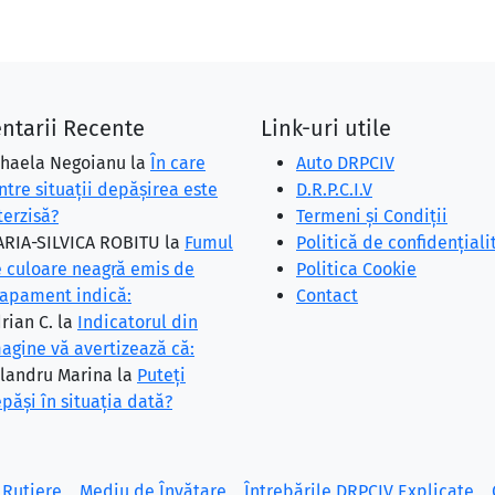
ntarii Recente
Link-uri utile
haela Negoianu
la
În care
Auto DRPCIV
ntre situaţii depăşirea este
D.R.P.C.I.V
terzisă?
Termeni și Condiții
RIA-SILVICA ROBITU
la
Fumul
Politică de confidențiali
 culoare neagră emis de
Politica Cookie
apament indică:
Contact
rian C.
la
Indicatorul din
agine vă avertizează că:
landru Marina
la
Puteţi
păşi în situaţia dată?
 Rutiere
Mediu de Învățare
Întrebările DRPCIV Explicate