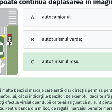
i poate continua deplasarea în imag
autocamionul;
A
autoturismul verde;
B
autoturismul roşu.
C
i multe benzi și marcaje care arată clar direcția permisă pent
aforului, cât și indicațiile benzilor. De exemplu, dacă te afl
oți efectua virajul doar după ce te-ai asigurat că nu sunt piet
ta. Pentru banda din mijloc, de regulă, marcajul permite mersul