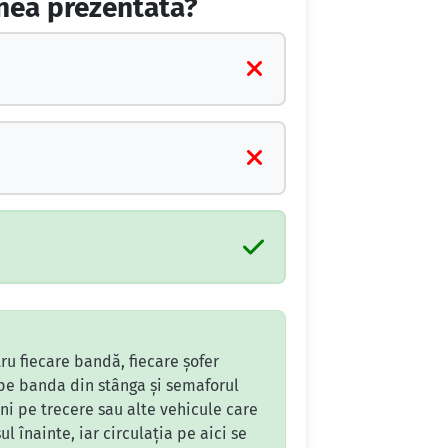
inea prezentată?
ru fiecare bandă, fiecare șofer
i pe banda din stânga și semaforul
oni pe trecere sau alte vehicule care
 înainte, iar circulația pe aici se