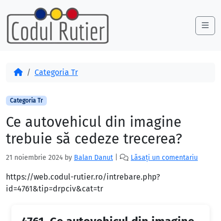
Skip to content
Skip to footer
Me
Acasă
Categoria Tr
Categoria Tr
Ce autovehicul din imagine
trebuie să cedeze trecerea?
21 noiembrie 2024
by
Balan Danut
|
Lăsați un comentariu
https://web.codul-rutier.ro/intrebare.php?
id=4761&tip=drpciv&cat=tr