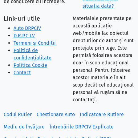
de conducere cu încredere.
situaţia dată?
Link-uri utile
Materialele prezentate pe
această aplicație
Auto DRPCIV
web/mobile fac obiectul
D.R.P.C.I.V
drepturilor de autor și sunt
Termeni și Condiții
protejate prin lege. Este
Politică de
permisă folosirea acestora
confidențialitate
doar în scop educațional
Politica Cookie
personal. Pentru folosirea
Contact
acestor materiale în alt
scop decât cel educațional
personal vă rugăm să ne
contactați.
Codul Rutier
Chestionare Auto
Indicatoare Rutiere
Mediu de Învățare
Întrebările DRPCIV Explicate