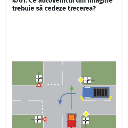
4761.
Ce autovehicul din imagine
trebuie să cedeze trecerea?