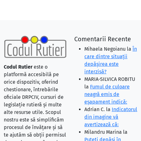
Comentarii Recente
Mihaela Negoianu
la
În
care dintre situaţii
depăşirea este
Codul Rutier
este o
interzisă?
platformă accesibilă pe
MARIA-SILVICA ROBITU
orice dispozitiv, oferind
la
Fumul de culoare
chestionare, întrebările
neagră emis de
oficiale DRPCIV, cursuri de
eşapament indică:
legislație rutieră și multe
Adrian C.
la
Indicatorul
alte resurse utile. Scopul
din imagine vă
nostru este să simplificăm
avertizează că:
procesul de învățare și să
Milandru Marina
la
te ajutăm să obții permisul
Puteţi depăşi în