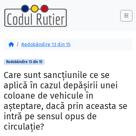
Skip to content
Skip to footer
Me
Acasă
Redobândire 13 din 15
Redobândire 13 din 15
Care sunt sancţiunile ce se
aplică în cazul depăşirii unei
coloane de vehicule în
aşteptare, dacă prin aceasta se
intră pe sensul opus de
circulaţie?