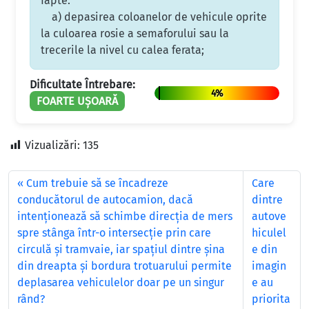
fapte:
a) depasirea coloanelor de vehicule oprite
la culoarea rosie a semaforului sau la
trecerile la nivel cu calea ferata;
Dificultate Întrebare:
4%
FOARTE UȘOARĂ
Vizualizări:
135
Cum trebuie să se încadreze
Care
conducătorul de autocamion, dacă
dintre
intenţionează să schimbe direcţia de mers
autove
spre stânga într-o intersecţie prin care
hiculel
circulă şi tramvaie, iar spaţiul dintre şina
e din
din dreapta şi bordura trotuarului permite
imagin
deplasarea vehiculelor doar pe un singur
e au
rând?
priorita