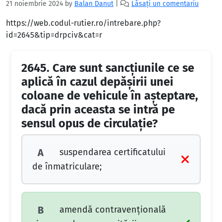
21 noiembrie 2024
by
Balan Danut
|
Lăsați un comentariu
https://web.codul-rutier.ro/intrebare.php?
id=2645&tip=drpciv&cat=r
2645.
Care sunt sancţiunile ce se
aplică în cazul depăşirii unei
coloane de vehicule în aşteptare,
dacă prin aceasta se intră pe
sensul opus de circulaţie?
suspendarea certificatului
A
de înmatriculare;
amendă contravenţională
B