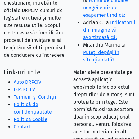
la
Fumul de culoare
chestionare, întrebările
neagră emis de
oficiale DRPCIV, cursuri de
eşapament indică:
legislație rutieră și multe
Adrian C.
la
Indicatorul
alte resurse utile. Scopul
din imagine vă
nostru este să simplificăm
avertizează că:
procesul de învățare și să
Milandru Marina
la
te ajutăm să obții permisul
Puteţi depăşi în
de conducere cu încredere.
situaţia dată?
Link-uri utile
Materialele prezentate pe
această aplicație
Auto DRPCIV
web/mobile fac obiectul
D.R.P.C.I.V
drepturilor de autor și sunt
Termeni și Condiții
protejate prin lege. Este
Politică de
permisă folosirea acestora
confidențialitate
doar în scop educațional
Politica Cookie
personal. Pentru folosirea
Contact
acestor materiale în alt