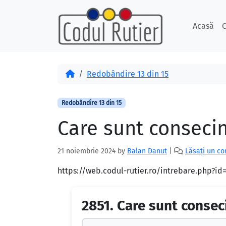
Skip to content
Skip to footer
Acasă
C
Acasă
Redobândire 13 din 15
Redobândire 13 din 15
Care sunt conseci
21 noiembrie 2024
by
Balan Danut
|
Lăsați un c
https://web.codul-rutier.ro/intrebare.php?i
2851.
Care sunt consec