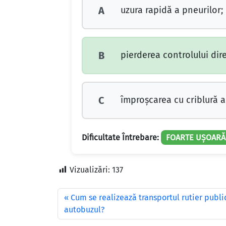
uzura rapidă a pneurilor;
A
pierderea controlului dire
B
împroşcarea cu criblură a c
C
Dificultate Întrebare:
FOARTE UȘOARĂ
Vizualizări:
137
Cum se realizează transportul rutier publ
autobuzul?