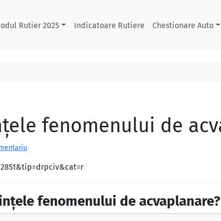
odul Rutier 2025
Indicatoare Rutiere
Chestionare Auto
nţele fenomenului de acv
omentariu
d=2851&tip=drpciv&cat=r
inţele fenomenului de acvaplanare?