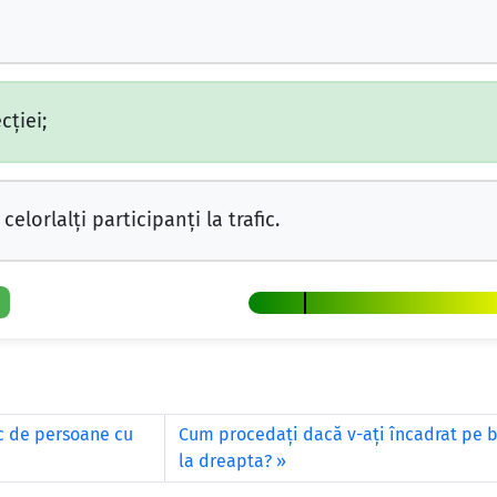
cţiei;
elorlalţi participanţi la trafic.
ic de persoane cu
Cum procedaţi dacă v-aţi încadrat pe ba
la dreapta?