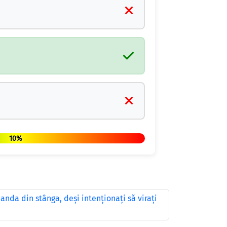
10%
nda din stânga, deşi intenţionaţi să viraţi