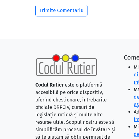
Come
Mi
di
in
Codul Rutier
este o platformă
MA
accesibilă pe orice dispozitiv,
de
oferind chestionare, întrebările
eş
oficiale DRPCIV, cursuri de
Ad
legislație rutieră și multe alte
im
resurse utile. Scopul nostru este să
Mi
simplificăm procesul de învățare și
de
să te ajutăm să obții permisul de