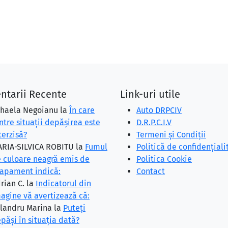
ntarii Recente
Link-uri utile
haela Negoianu
la
În care
Auto DRPCIV
ntre situaţii depăşirea este
D.R.P.C.I.V
terzisă?
Termeni și Condiții
RIA-SILVICA ROBITU
la
Fumul
Politică de confidențiali
 culoare neagră emis de
Politica Cookie
apament indică:
Contact
rian C.
la
Indicatorul din
agine vă avertizează că:
landru Marina
la
Puteţi
păşi în situaţia dată?