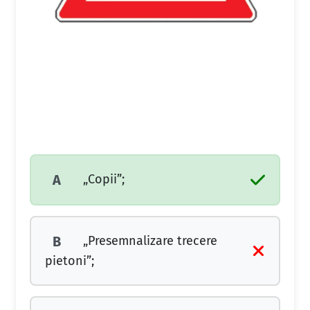
„Copii”;
A
„Presemnalizare trecere
B
pietoni”;