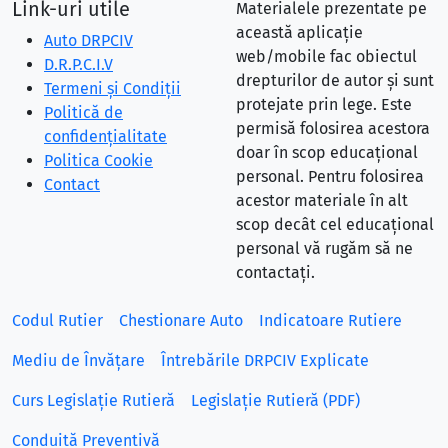
Link-uri utile
Materialele prezentate pe
această aplicație
Auto DRPCIV
web/mobile fac obiectul
D.R.P.C.I.V
drepturilor de autor și sunt
Termeni și Condiții
protejate prin lege. Este
Politică de
permisă folosirea acestora
confidențialitate
doar în scop educațional
Politica Cookie
personal. Pentru folosirea
Contact
acestor materiale în alt
scop decât cel educațional
personal vă rugăm să ne
contactați.
Codul Rutier
Chestionare Auto
Indicatoare Rutiere
Mediu de Învățare
Întrebările DRPCIV Explicate
Curs Legislație Rutieră
Legislație Rutieră (PDF)
Conduită Preventivă