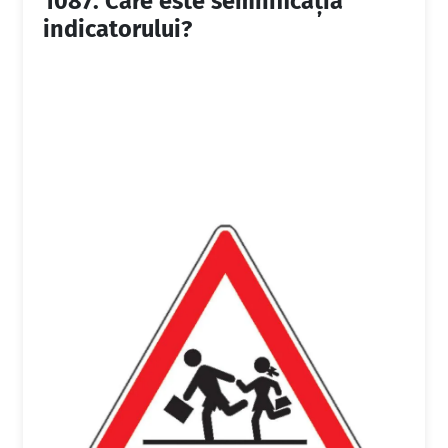
1087.
Care este semnificaţia
indicatorului?