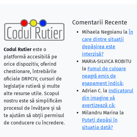
Comentarii Recente
Mihaela Negoianu
la
În
care dintre situaţii
depăşirea este
Codul Rutier
este o
interzisă?
platformă accesibilă pe
MARIA-SILVICA ROBITU
orice dispozitiv, oferind
la
Fumul de culoare
chestionare, întrebările
neagră emis de
oficiale DRPCIV, cursuri de
eşapament indică:
legislație rutieră și multe
Adrian C.
la
Indicatorul
alte resurse utile. Scopul
din imagine vă
nostru este să simplificăm
avertizează că:
procesul de învățare și să
Milandru Marina
la
te ajutăm să obții permisul
Puteţi depăşi în
de conducere cu încredere.
situaţia dată?