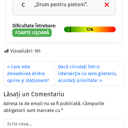
„Drum pentru pietoni”.
C
Dificultate Întrebare:
12%
FOARTE UȘOARĂ
Vizualizări:
161
Care este
Dacă circulaţi într-o
deosebirea dintre
intersecţie cu sens giratoriu,
oprire şi staţionare?
acordaţi prioritate:
Lăsați un Comentariu
Adresa ta de email nu va fi publicată.
Câmpurile
obligatorii sunt marcate cu
*