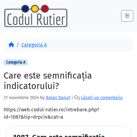
Skip to content
Skip to footer
Me
Acasă
Categoria A
Categoria A
Care este semnificaţia
indicatorului?
21 noiembrie 2024
by
Balan Danut
|
Lăsați un comentariu
https://web.codul-rutier.ro/intrebare.php?
id=1087&tip=drpciv&cat=a