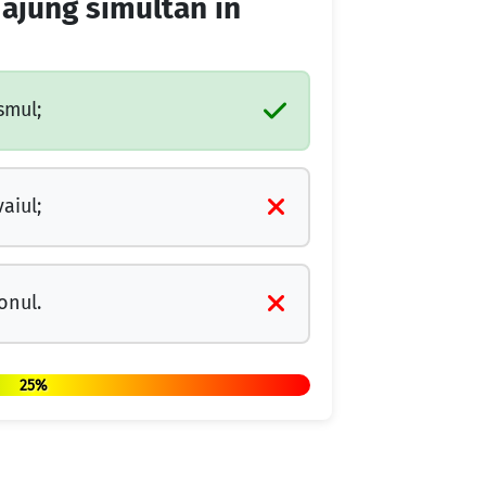
 ajung simultan în
smul;
aiul;
onul.
25%