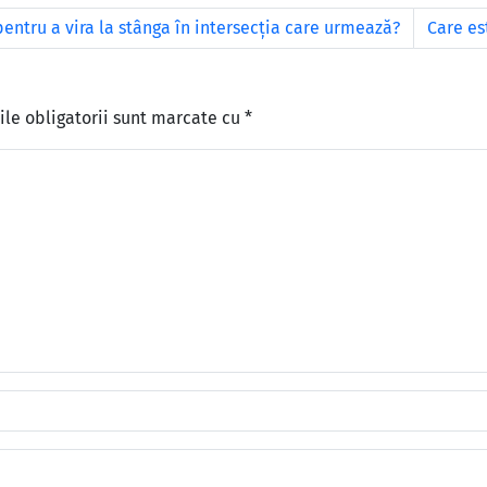
pentru a vira la stânga în intersecţia care urmează?
Care es
le obligatorii sunt marcate cu
*