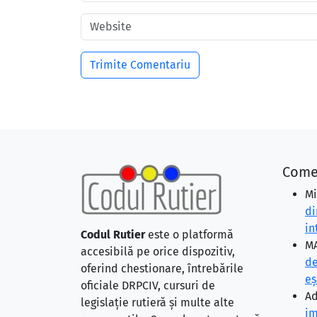
Come
Mi
di
in
Codul Rutier
este o platformă
MA
accesibilă pe orice dispozitiv,
de
oferind chestionare, întrebările
eş
oficiale DRPCIV, cursuri de
Ad
legislație rutieră și multe alte
im