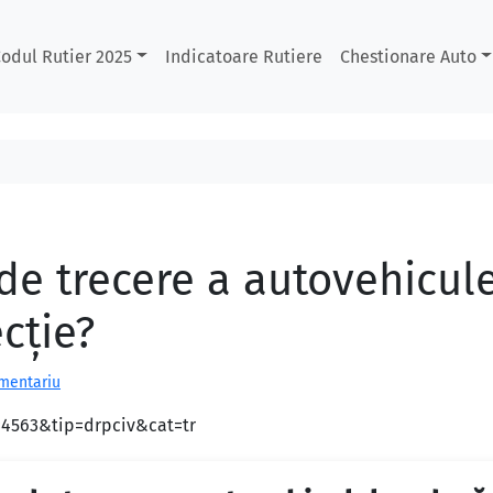
odul Rutier 2025
Indicatoare Rutiere
Chestionare Auto
de trecere a autovehicule
cție?
omentariu
d=4563&tip=drpciv&cat=tr