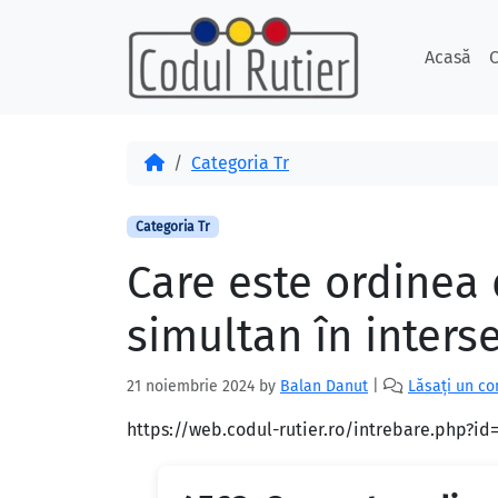
Skip to content
Skip to footer
Acasă
C
Acasă
Categoria Tr
Categoria Tr
Care este ordinea 
simultan în interse
21 noiembrie 2024
by
Balan Danut
|
Lăsați un c
https://web.codul-rutier.ro/intrebare.php?i