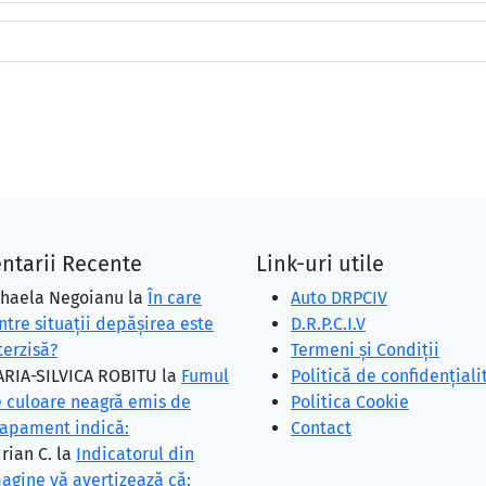
ntarii Recente
Link-uri utile
haela Negoianu
la
În care
Auto DRPCIV
ntre situaţii depăşirea este
D.R.P.C.I.V
terzisă?
Termeni și Condiții
RIA-SILVICA ROBITU
la
Fumul
Politică de confidențiali
 culoare neagră emis de
Politica Cookie
apament indică:
Contact
rian C.
la
Indicatorul din
agine vă avertizează că: