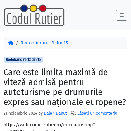
Skip to content
Skip to footer
Me
Acasă
Redobândire 13 din 15
Redobândire 13 din 15
Care este limita maximă de
viteză admisă pentru
autoturisme pe drumurile
expres sau naţionale europene?
21 noiembrie 2024
by
Balan Danut
|
Lăsați un comentariu
https://web.codul-rutier.ro/intrebare.php?