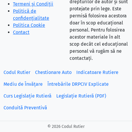
drepturilor de autor și sunt
Termeni și Condiții
protejate prin lege. Este
Politică de
permisă folosirea acestora
confidențialitate
doar în scop educațional
Politica Cookie
personal. Pentru folosirea
Contact
acestor materiale în alt
scop decât cel educațional
personal vă rugăm să ne
contactați.
Codul Rutier
Chestionare Auto
Indicatoare Rutiere
Mediu de Învățare
Întrebările DRPCIV Explicate
Curs Legislație Rutieră
Legislație Rutieră (PDF)
Conduită Preventivă
©
2026 Codul Rutier