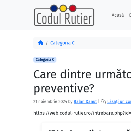
Skip to content
Skip to footer
Acasă
C
Acasă
Categoria C
Categoria C
Care dintre următo
preventive?
21 noiembrie 2024
by
Balan Danut
|
Lăsați un c
https://web.codul-rutier.ro/intrebare.php?i