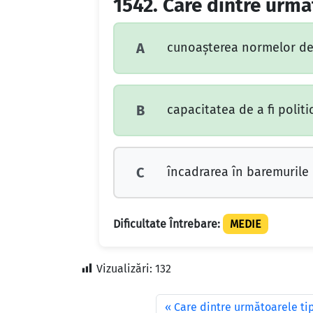
1542.
Care dintre următ
cunoaşterea normelor de c
A
capacitatea de a fi politico
B
încadrarea în baremurile 
C
Dificultate Întrebare:
MEDIE
Vizualizări:
132
Care dintre următoarele tip