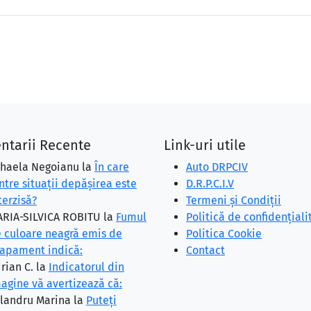
ntarii Recente
Link-uri utile
haela Negoianu
la
În care
Auto DRPCIV
ntre situaţii depăşirea este
D.R.P.C.I.V
terzisă?
Termeni și Condiții
RIA-SILVICA ROBITU
la
Fumul
Politică de confidențiali
 culoare neagră emis de
Politica Cookie
apament indică:
Contact
rian C.
la
Indicatorul din
agine vă avertizează că:
landru Marina
la
Puteţi