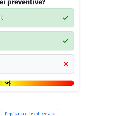
ei preventive?
i;
51%
Depăşirea este interzisă: