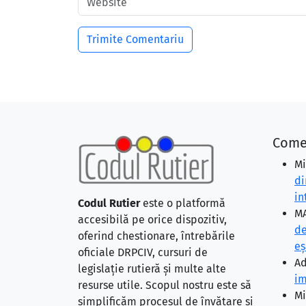
Come
Mi
di
in
Codul Rutier
este o platformă
MA
accesibilă pe orice dispozitiv,
de
oferind chestionare, întrebările
eş
oficiale DRPCIV, cursuri de
Ad
legislație rutieră și multe alte
im
resurse utile. Scopul nostru este să
Mi
simplificăm procesul de învățare și