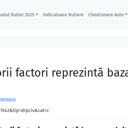
odul Rutier 2025
Indicatoare Rutiere
Chestionare Auto
rii factori reprezintă baz
omentariu
d=1542&tip=drpciv&cat=c