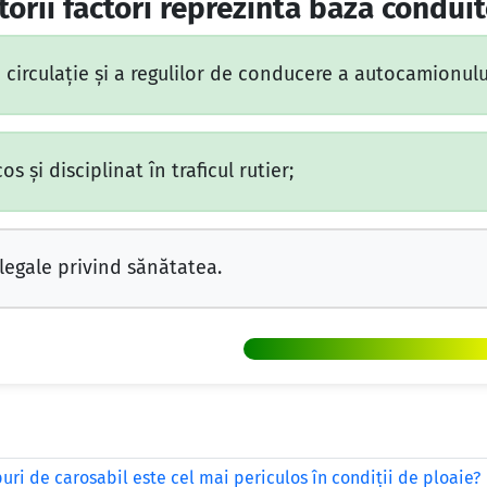
orii factori reprezintă baza conduit
irculaţie şi a regulilor de conducere a autocamionulu
s şi disciplinat în traficul rutier;
legale privind sănătatea.
uri de carosabil este cel mai periculos în condiţii de ploaie?