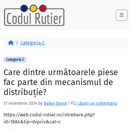
Skip to content
Skip to footer
Me
Acasă
Categoria C
Categoria C
Care dintre următoarele piese
fac parte din mecanismul de
distribuţie?
21 noiembrie 2024
by
Balan Danut
|
Lăsați un comentariu
https://web.codul-rutier.ro/intrebare.php?
id=1884&tip=drpciv&cat=c