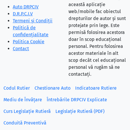
această aplicație
Auto DRPCIV
web/mobile fac obiectul
D.R.P.C.I.V
drepturilor de autor și sunt
Termeni și Condiții
protejate prin lege. Este
Politică de
permisă folosirea acestora
confidențialitate
doar în scop educațional
Politica Cookie
personal. Pentru folosirea
Contact
acestor materiale în alt
scop decât cel educațional
personal vă rugăm să ne
contactați.
Codul Rutier
Chestionare Auto
Indicatoare Rutiere
Mediu de Învățare
Întrebările DRPCIV Explicate
Curs Legislație Rutieră
Legislație Rutieră (PDF)
Conduită Preventivă