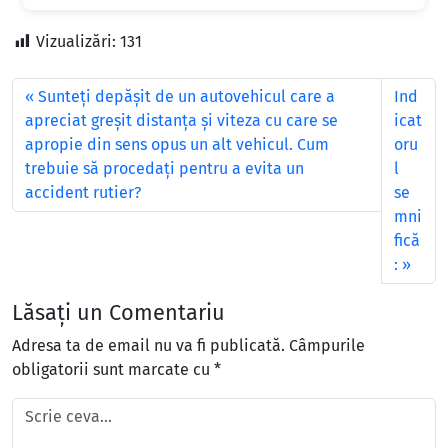
Vizualizări:
131
Sunteţi depăşit de un autovehicul care a
Ind
apreciat greşit distanţa şi viteza cu care se
icat
apropie din sens opus un alt vehicul. Cum
oru
trebuie să procedaţi pentru a evita un
l
accident rutier?
se
mni
fică
:
Lăsați un Comentariu
Adresa ta de email nu va fi publicată.
Câmpurile
obligatorii sunt marcate cu
*