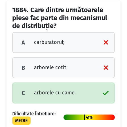
1884.
Care dintre următoarele
piese fac parte din mecanismul
de distribuţie?
carburatorul;
A
arborele cotit;
B
arborele cu came.
C
Dificultate Întrebare:
41%
MEDIE