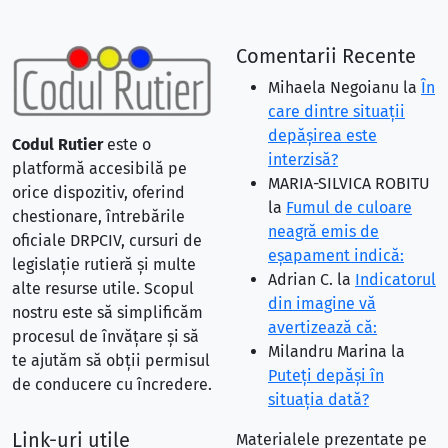
Comentarii Recente
Mihaela Negoianu
la
În
care dintre situaţii
depăşirea este
Codul Rutier
este o
interzisă?
platformă accesibilă pe
MARIA-SILVICA ROBITU
orice dispozitiv, oferind
la
Fumul de culoare
chestionare, întrebările
neagră emis de
oficiale DRPCIV, cursuri de
eşapament indică:
legislație rutieră și multe
Adrian C.
la
Indicatorul
alte resurse utile. Scopul
din imagine vă
nostru este să simplificăm
avertizează că:
procesul de învățare și să
Milandru Marina
la
te ajutăm să obții permisul
Puteţi depăşi în
de conducere cu încredere.
situaţia dată?
Link-uri utile
Materialele prezentate pe