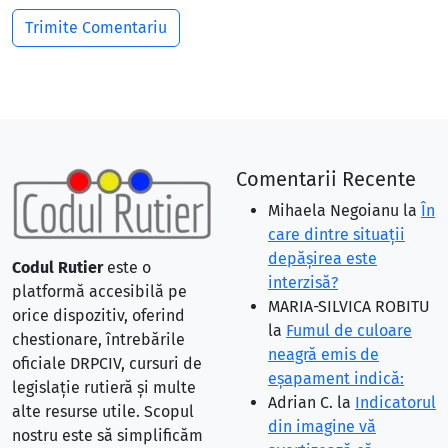
Comentarii Recente
Mihaela Negoianu
la
În
care dintre situaţii
depăşirea este
Codul Rutier
este o
interzisă?
platformă accesibilă pe
MARIA-SILVICA ROBITU
orice dispozitiv, oferind
la
Fumul de culoare
chestionare, întrebările
neagră emis de
oficiale DRPCIV, cursuri de
eşapament indică:
legislație rutieră și multe
Adrian C.
la
Indicatorul
alte resurse utile. Scopul
din imagine vă
nostru este să simplificăm