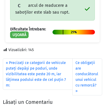
arcul de readucere a
C
saboţilor este slab sau rupt.
Dificultate Întrebare:
25%
UȘOARĂ
Vizualizări:
145
Precizaţi ce categorii de vehicule
Ce obligații
puteţi depăşi pe poduri, unde
are
vizibilitatea este peste 20 m, iar
conducătorul
lăţimea podului este de cel puţin 7
unui vehicul
m:
cu remorcă?
Lăsați un Comentariu