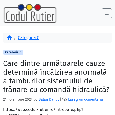
Skip to content
Skip to footer
Me
Acasă
Categoria C
Categoria C
Care dintre următoarele cauze
determină încălzirea anormală
a tamburilor sistemului de
frânare cu comandă hidraulică?
21 noiembrie 2024
by
Balan Danut
|
Lăsați un comentariu
https://web.codul-rutier.ro/intrebare.php?