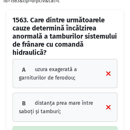
id=1563&tip=drpciv&cat=c
1563.
Care dintre următoarele
cauze determină încălzirea
anormală a tamburilor sistemului
de frânare cu comandă
hidraulică?
uzura exagerată a
A
garniturilor de ferodou;
distanţa prea mare între
B
saboţi şi tamburi;