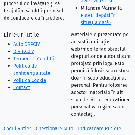
avertizează că:
procesul de învățare și să
Milandru Marina
la
te ajutăm să obții permisul
Puteţi depăşi în
de conducere cu încredere.
situaţia dată?
Link-uri utile
Materialele prezentate pe
această aplicație
Auto DRPCIV
web/mobile fac obiectul
D.R.P.C.I.V
drepturilor de autor și sunt
Termeni și Condiții
protejate prin lege. Este
Politică de
permisă folosirea acestora
confidențialitate
doar în scop educațional
Politica Cookie
personal. Pentru folosirea
Contact
acestor materiale în alt
scop decât cel educațional
personal vă rugăm să ne
contactați.
Codul Rutier
Chestionare Auto
Indicatoare Rutiere