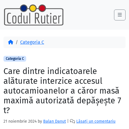
Skip to content
Skip to footer
Me
Acasă
Categoria C
Categoria C
Care dintre indicatoarele
alăturate interzice accesul
autocamioanelor a căror masă
maximă autorizată depăşeşte 7
t?
21 noiembrie 2024
by
Balan Danut
|
Lăsați un comentariu