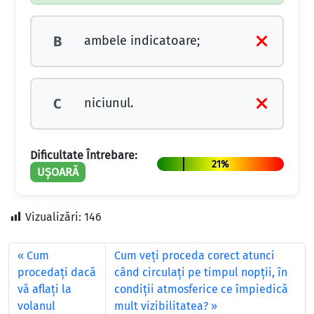
ambele indicatoare;
B
niciunul.
C
Dificultate Întrebare:
21%
UȘOARĂ
Vizualizări:
146
Cum
Cum veți proceda corect atunci
procedaţi dacă
când circulați pe timpul nopții, în
vă aflaţi la
condiții atmosferice ce împiedică
volanul
mult vizibilitatea?