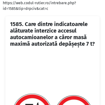
https://web.codul-rutier.ro/intrebare.php?
id=1585&tip=drpciv&cat=c
1585.
Care dintre indicatoarele
alăturate interzice accesul
autocamioanelor a căror masă
maximă autorizată depăşeşte 7 t?