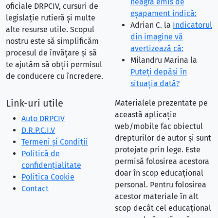
neagră emis de
oficiale DRPCIV, cursuri de
eşapament indică:
legislație rutieră și multe
Adrian C.
la
Indicatorul
alte resurse utile. Scopul
din imagine vă
nostru este să simplificăm
avertizează că:
procesul de învățare și să
Milandru Marina
la
te ajutăm să obții permisul
Puteţi depăşi în
de conducere cu încredere.
situaţia dată?
Link-uri utile
Materialele prezentate pe
această aplicație
Auto DRPCIV
web/mobile fac obiectul
D.R.P.C.I.V
drepturilor de autor și sunt
Termeni și Condiții
protejate prin lege. Este
Politică de
permisă folosirea acestora
confidențialitate
doar în scop educațional
Politica Cookie
personal. Pentru folosirea
Contact
acestor materiale în alt
scop decât cel educațional