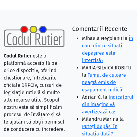
Comentarii Recente
Mihaela Negoianu
la
În
care dintre situaţii
depăşirea este
Codul Rutier
este o
interzisă?
platformă accesibilă pe
MARIA-SILVICA ROBITU
orice dispozitiv, oferind
la
Fumul de culoare
chestionare, întrebările
neagră emis de
oficiale DRPCIV, cursuri de
eşapament indică:
legislație rutieră și multe
Adrian C.
la
Indicatorul
alte resurse utile. Scopul
din imagine vă
nostru este să simplificăm
avertizează că:
procesul de învățare și să
Milandru Marina
la
te ajutăm să obții permisul
Puteţi depăşi în
de conducere cu încredere.
situaţia dată?