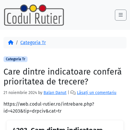
Skip to content
Skip to footer
Me
Acasă
Categoria Tr
Categoria Tr
Care dintre indicatoare conferă
prioritatea de trecere?
21 noiembrie 2024
by
Balan Danut
|
Lăsați un comentariu
https://web.codul-rutier.ro/intrebare.php?
id=4203&tip=drpciv&cat=tr