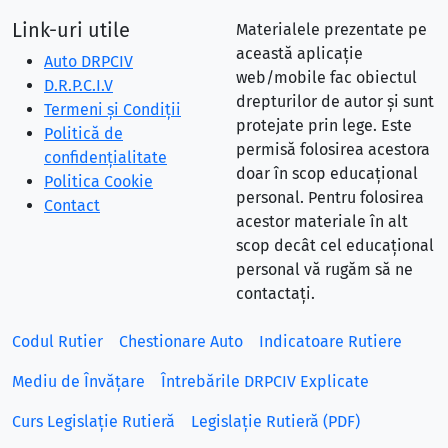
Link-uri utile
Materialele prezentate pe
această aplicație
Auto DRPCIV
web/mobile fac obiectul
D.R.P.C.I.V
drepturilor de autor și sunt
Termeni și Condiții
protejate prin lege. Este
Politică de
permisă folosirea acestora
confidențialitate
doar în scop educațional
Politica Cookie
personal. Pentru folosirea
Contact
acestor materiale în alt
scop decât cel educațional
personal vă rugăm să ne
contactați.
Codul Rutier
Chestionare Auto
Indicatoare Rutiere
Mediu de Învățare
Întrebările DRPCIV Explicate
Curs Legislație Rutieră
Legislație Rutieră (PDF)