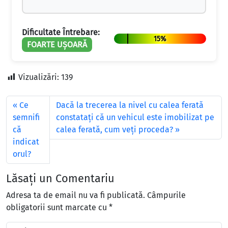
Dificultate Întrebare:
15%
FOARTE UȘOARĂ
Vizualizări:
139
Ce
Dacă la trecerea la nivel cu calea ferată
semnifi
constataţi că un vehicul este imobilizat pe
că
calea ferată, cum veţi proceda?
indicat
orul?
Lăsați un Comentariu
Adresa ta de email nu va fi publicată.
Câmpurile
obligatorii sunt marcate cu
*