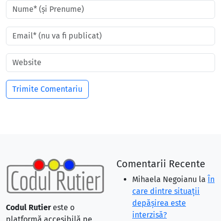
Comentarii Recente
Mihaela Negoianu
la
În
care dintre situaţii
depăşirea este
Codul Rutier
este o
interzisă?
platformă accesibilă pe