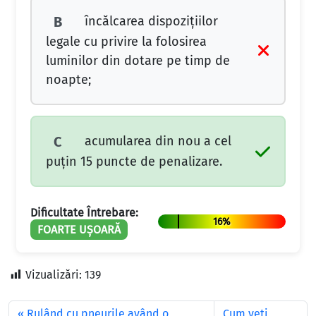
încălcarea dispozițiilor
B
legale cu privire la folosirea
luminilor din dotare pe timp de
noapte;
acumularea din nou a cel
C
puțin 15 puncte de penalizare.
Dificultate Întrebare:
16%
FOARTE UȘOARĂ
Vizualizări:
139
Rulând cu pneurile având o
Cum veţi