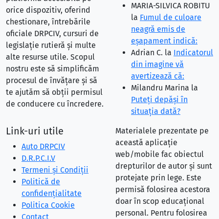
MARIA-SILVICA ROBITU
orice dispozitiv, oferind
la
Fumul de culoare
chestionare, întrebările
neagră emis de
oficiale DRPCIV, cursuri de
eşapament indică:
legislație rutieră și multe
Adrian C.
la
Indicatorul
alte resurse utile. Scopul
din imagine vă
nostru este să simplificăm
avertizează că:
procesul de învățare și să
Milandru Marina
la
te ajutăm să obții permisul
Puteţi depăşi în
de conducere cu încredere.
situaţia dată?
Link-uri utile
Materialele prezentate pe
această aplicație
Auto DRPCIV
web/mobile fac obiectul
D.R.P.C.I.V
drepturilor de autor și sunt
Termeni și Condiții
protejate prin lege. Este
Politică de
permisă folosirea acestora
confidențialitate
doar în scop educațional
Politica Cookie
personal. Pentru folosirea
Contact