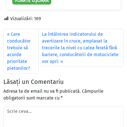
FOARTE UȘOARĂ
Vizualizări:
169
Care
La întâlnirea indicatorului de
conducător
avertizare în cruce, amplasat la
trebuie să
trecerile la nivel cu calea ferată fără
acorde
bariere, conducătorii de motociclete
prioritate
vor opri:
pietonilor?
Lăsați un Comentariu
Adresa ta de email nu va fi publicată.
Câmpurile
obligatorii sunt marcate cu
*