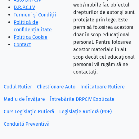
web/mobile fac obiectul
D.R.P.C.I.V
drepturilor de autor și sunt
Termeni și Condiții
protejate prin lege. Este
Politică de
permisă folosirea acestora
confidențialitate
doar în scop educațional
Politica Cookie
personal. Pentru folosirea
Contact
acestor materiale în alt
scop decât cel educațional
personal vă rugăm să ne
contactați.
Codul Rutier
Chestionare Auto
Indicatoare Rutiere
Mediu de Învățare
Întrebările DRPCIV Explicate
Curs Legislație Rutieră
Legislație Rutieră (PDF)
Conduită Preventivă