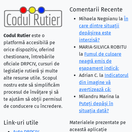
Comentarii Recente
Mihaela Negoianu
la
În
care dintre situaţii
depăşirea este
Codul Rutier
este o
interzisă?
platformă accesibilă pe
MARIA-SILVICA ROBITU
orice dispozitiv, oferind
la
Fumul de culoare
chestionare, întrebările
neagră emis de
oficiale DRPCIV, cursuri de
eşapament indică:
legislație rutieră și multe
Adrian C.
la
Indicatorul
alte resurse utile. Scopul
din imagine vă
nostru este să simplificăm
avertizează că:
procesul de învățare și să
Milandru Marina
la
te ajutăm să obții permisul
Puteţi depăşi în
de conducere cu încredere.
situaţia dată?
Link-uri utile
Materialele prezentate pe
această aplicație
Auto DRPCIV