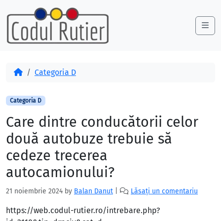
Skip to content
Skip to footer
Me
Acasă
Categoria D
Categoria D
Care dintre conducătorii celor
două autobuze trebuie să
cedeze trecerea
autocamionului?
21 noiembrie 2024
by
Balan Danut
|
Lăsați un comentariu
https://web.codul-rutier.ro/intrebare.php?