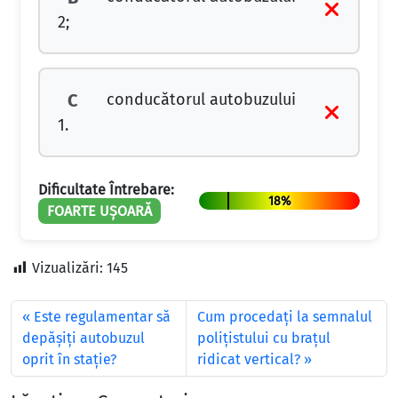
2;
conducătorul autobuzului
C
1.
Dificultate Întrebare:
18%
FOARTE UȘOARĂ
Vizualizări:
145
Este regulamentar să
Cum procedaţi la semnalul
depășiți autobuzul
poliţistului cu braţul
oprit în stație?
ridicat vertical?