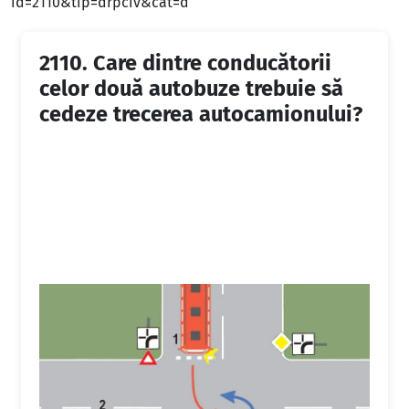
id=2110&tip=drpciv&cat=d
2110.
Care dintre conducătorii
celor două autobuze trebuie să
cedeze trecerea autocamionului?