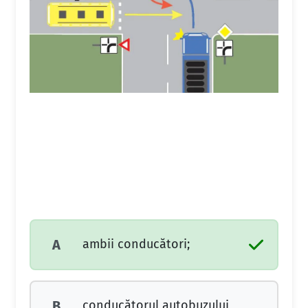
ambii conducători;
A
conducătorul autobuzului
B