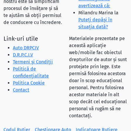
nostru este să simplificăm
avertizează că:
procesul de învățare și să
Milandru Marina
la
te ajutăm să obții permisul
Puteţi depăşi în
de conducere cu încredere.
situaţia dată?
Link-uri utile
Materialele prezentate pe
această aplicație
Auto DRPCIV
web/mobile fac obiectul
D.R.P.C.I.V
drepturilor de autor și sunt
Termeni și Condiții
protejate prin lege. Este
Politică de
permisă folosirea acestora
confidențialitate
doar în scop educațional
Politica Cookie
personal. Pentru folosirea
Contact
acestor materiale în alt
scop decât cel educațional
personal vă rugăm să ne
contactați.
Codul Rutier
Chestionare Auto
Indicatoare Rutiere