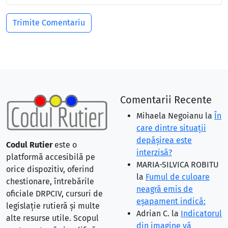
Comentarii Recente
Mihaela Negoianu
la
În
care dintre situaţii
depăşirea este
Codul Rutier
este o
interzisă?
platformă accesibilă pe
MARIA-SILVICA ROBITU
orice dispozitiv, oferind
la
Fumul de culoare
chestionare, întrebările
neagră emis de
oficiale DRPCIV, cursuri de
eşapament indică:
legislație rutieră și multe
Adrian C.
la
Indicatorul
alte resurse utile. Scopul
din imagine vă