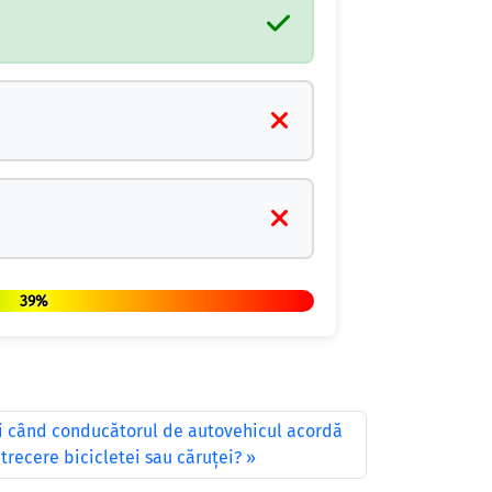
39%
ii când conducătorul de autovehicul acordă
 trecere bicicletei sau căruţei?