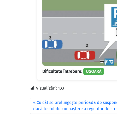
Dificultate Întrebare:
UȘOARĂ
Vizualizări:
133
Cu cât se prelungeşte perioada de suspend
dacă testul de cunoaştere a regulilor de cir