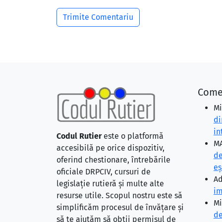
Come
Mi
di
in
Codul Rutier
este o platformă
MA
accesibilă pe orice dispozitiv,
de
oferind chestionare, întrebările
eş
oficiale DRPCIV, cursuri de
Ad
legislație rutieră și multe alte
im
resurse utile. Scopul nostru este să
Mi
simplificăm procesul de învățare și
de
să te ajutăm să obții permisul de