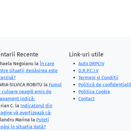
ntarii Recente
Link-uri utile
haela Negoianu
la
În care
Auto DRPCIV
ntre situaţii depăşirea este
D.R.P.C.I.V
terzisă?
Termeni și Condiții
RIA-SILVICA ROBITU
la
Fumul
Politică de confidențiali
 culoare neagră emis de
Politica Cookie
apament indică:
Contact
rian C.
la
Indicatorul din
agine vă avertizează că:
landru Marina
la
Puteţi
păşi în situaţia dată?