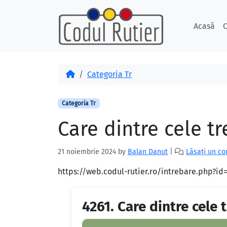
Skip to content
Skip to footer
Acasă
C
Acasă
Categoria Tr
Categoria Tr
Care dintre cele t
21 noiembrie 2024
by
Balan Danut
|
Lăsați un c
https://web.codul-rutier.ro/intrebare.php?i
4261.
Care dintre cele 