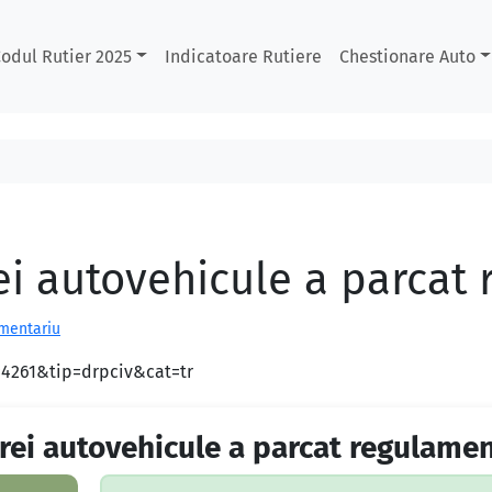
odul Rutier 2025
Indicatoare Rutiere
Chestionare Auto
rei autovehicule a parcat
omentariu
d=4261&tip=drpciv&cat=tr
trei autovehicule a parcat regulame