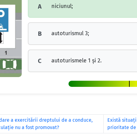
niciunul;
A
autoturismul 3;
B
autoturismele 1 și 2.
C
are a exercitării dreptului de a conduce,
Există situaţ
culaţie nu a fost promovat?
prioritate de