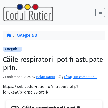
Skip to content
Skip to footer
Me
Acasă
Categoria B
Categoria B
Căile respiratorii pot fi astupate
prin:
21 noiembrie 2024
by
Balan Danut
|
Lăsați un comentariu
https://web.codul-rutier.ro/intrebare.php?
id=672&tip=drpciv&cat=b