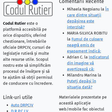
Comentarii Recente
Mihaela Negoianu
la
În
care dintre situaţii
depăşirea este
Codul Rutier
este o
interzisă?
platformă accesibilă pe
MARIA-SILVICA ROBITU
orice dispozitiv, oferind
la
Fumul de culoare
chestionare, întrebările
neagră emis de
oficiale DRPCIV, cursuri de
eşapament indică:
legislație rutieră și multe
Adrian C.
la
Indicatorul
alte resurse utile. Scopul
din imagine vă
nostru este să simplificăm
avertizează că:
procesul de învățare și să
Milandru Marina
la
te ajutăm să obții permisul
Puteţi depăşi în
de conducere cu încredere.
situaţia dată?
Link-uri utile
Materialele prezentate pe
această aplicație
Auto DRPCIV
web/mobile fac obiectul
D.R.P.C.I.V