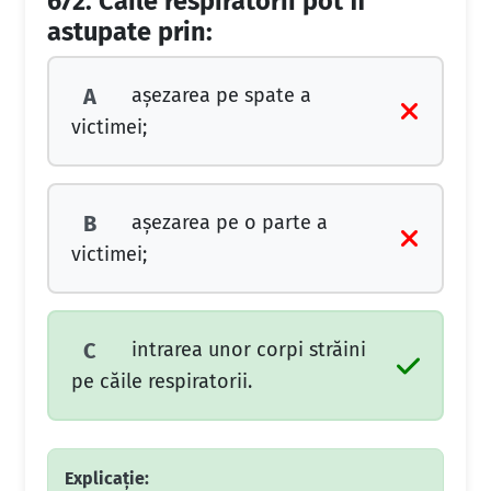
672.
Căile respiratorii pot fi
astupate prin:
aşezarea pe spate a
A
victimei;
aşezarea pe o parte a
B
victimei;
intrarea unor corpi străini
C
pe căile respiratorii.
Explicație: