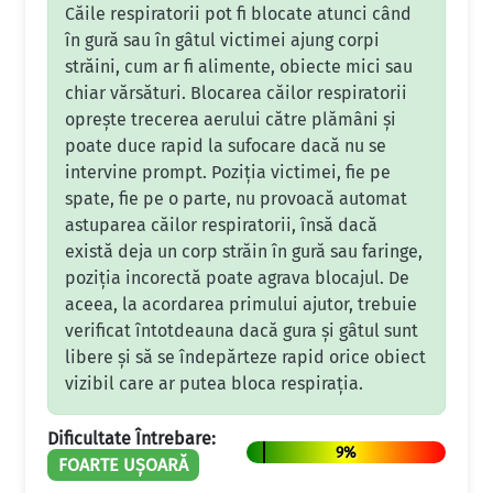
Căile respiratorii pot fi blocate atunci când
în gură sau în gâtul victimei ajung corpi
străini, cum ar fi alimente, obiecte mici sau
chiar vărsături. Blocarea căilor respiratorii
oprește trecerea aerului către plămâni și
poate duce rapid la sufocare dacă nu se
intervine prompt. Poziția victimei, fie pe
spate, fie pe o parte, nu provoacă automat
astuparea căilor respiratorii, însă dacă
există deja un corp străin în gură sau faringe,
poziția incorectă poate agrava blocajul. De
aceea, la acordarea primului ajutor, trebuie
verificat întotdeauna dacă gura și gâtul sunt
libere și să se îndepărteze rapid orice obiect
vizibil care ar putea bloca respirația.
Dificultate Întrebare:
9%
FOARTE UȘOARĂ