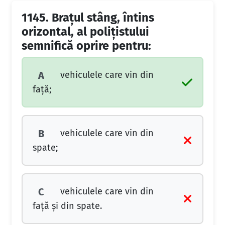
1145.
Braţul stâng, întins
orizontal, al poliţistului
semnifică oprire pentru:
vehiculele care vin din
A
faţă;
vehiculele care vin din
B
spate;
vehiculele care vin din
C
faţă şi din spate.