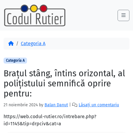
Skip to content
Skip to footer
Me
Acasă
Categoria A
Categoria A
Braţul stâng, întins orizontal, al
poliţistului semnifică oprire
pentru:
21 noiembrie 2024
by
Balan Danut
|
Lăsați un comentariu
https://web.codul-rutier.ro/intrebare.php?
id=1145&tip=drpciv&cat=a