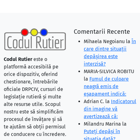
Comentarii Recente
Mihaela Negoianu
la
În
care dintre situaţii
depăşirea este
Codul Rutier
este o
interzisă?
platformă accesibilă pe
MARIA-SILVICA ROBITU
orice dispozitiv, oferind
la
Fumul de culoare
chestionare, întrebările
neagră emis de
oficiale DRPCIV, cursuri de
eşapament indică:
legislație rutieră și multe
Adrian C.
la
Indicatorul
alte resurse utile. Scopul
din imagine vă
nostru este să simplificăm
avertizează că:
procesul de învățare și să
Milandru Marina
la
te ajutăm să obții permisul
Puteţi depăşi în
de conducere cu încredere.
situaţia dată?