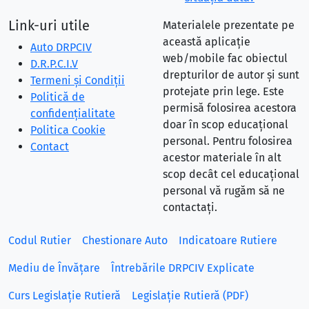
Link-uri utile
Materialele prezentate pe
această aplicație
Auto DRPCIV
web/mobile fac obiectul
D.R.P.C.I.V
drepturilor de autor și sunt
Termeni și Condiții
protejate prin lege. Este
Politică de
permisă folosirea acestora
confidențialitate
doar în scop educațional
Politica Cookie
personal. Pentru folosirea
Contact
acestor materiale în alt
scop decât cel educațional
personal vă rugăm să ne
contactați.
Codul Rutier
Chestionare Auto
Indicatoare Rutiere
Mediu de Învățare
Întrebările DRPCIV Explicate
Curs Legislație Rutieră
Legislație Rutieră (PDF)