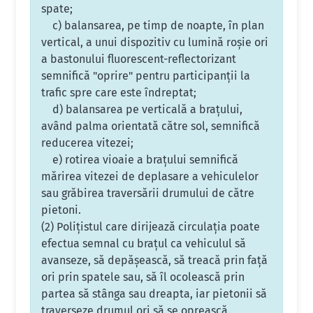
spate;
c) balansarea, pe timp de noapte, în plan
vertical, a unui dispozitiv cu lumină roşie ori
a bastonului fluorescent-reflectorizant
semnifică "oprire" pentru participanţii la
trafic spre care este îndreptat;
d) balansarea pe verticală a braţului,
având palma orientată către sol, semnifică
reducerea vitezei;
e) rotirea vioaie a braţului semnifică
mărirea vitezei de deplasare a vehiculelor
sau grăbirea traversării drumului de către
pietoni.
(2) Poliţistul care dirijează circulaţia poate
efectua semnal cu braţul ca vehiculul să
avanseze, să depăşească, să treacă prin faţă
ori prin spatele sau, să îl ocolească prin
partea să stânga sau dreapta, iar pietonii să
traverseze drumul ori să se oprească.