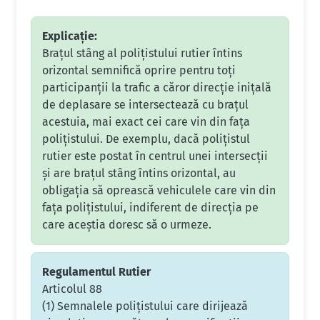
Explicație:
Brațul stâng al polițistului rutier întins
orizontal semnifică oprire pentru toți
participanții la trafic a căror direcție inițală
de deplasare se intersectează cu brațul
acestuia, mai exact cei care vin din fața
polițistului. De exemplu, dacă polițistul
rutier este postat în centrul unei intersecții
și are brațul stâng întins orizontal, au
obligația să oprească vehiculele care vin din
fața polițistului, indiferent de direcția pe
care aceștia doresc să o urmeze.
Regulamentul Rutier
Articolul 88
(1) Semnalele poliţistului care dirijează