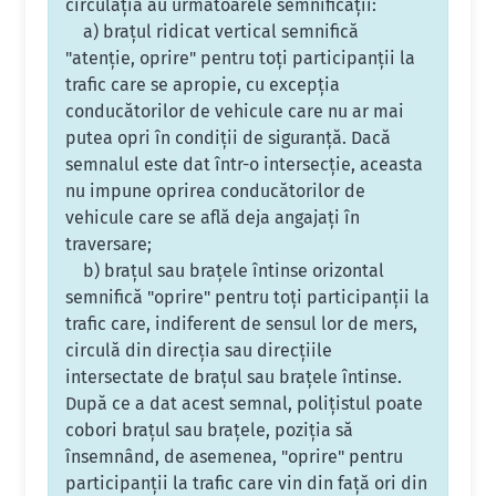
circulaţia au următoarele semnificaţii:
a) braţul ridicat vertical semnifică
"atenţie, oprire" pentru toţi participanţii la
trafic care se apropie, cu excepţia
conducătorilor de vehicule care nu ar mai
putea opri în condiţii de siguranţă. Dacă
semnalul este dat într-o intersecţie, aceasta
nu impune oprirea conducătorilor de
vehicule care se află deja angajaţi în
traversare;
b) braţul sau braţele întinse orizontal
semnifică "oprire" pentru toţi participanţii la
trafic care, indiferent de sensul lor de mers,
circulă din direcţia sau direcţiile
intersectate de braţul sau braţele întinse.
După ce a dat acest semnal, poliţistul poate
cobori braţul sau braţele, poziţia să
însemnând, de asemenea, "oprire" pentru
participanţii la trafic care vin din faţă ori din