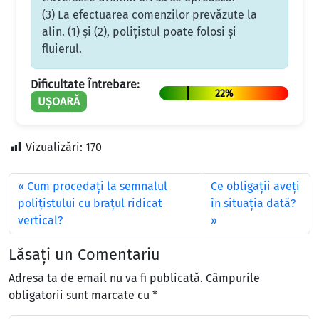
(3) La efectuarea comenzilor prevăzute la
alin. (1) şi (2), poliţistul poate folosi şi
fluierul.
Dificultate Întrebare:
22%
UȘOARĂ
Vizualizări:
170
Cum procedaţi la semnalul
Ce obligaţii aveţi
poliţistului cu braţul ridicat
în situaţia dată?
vertical?
Lăsați un Comentariu
Adresa ta de email nu va fi publicată.
Câmpurile
obligatorii sunt marcate cu
*