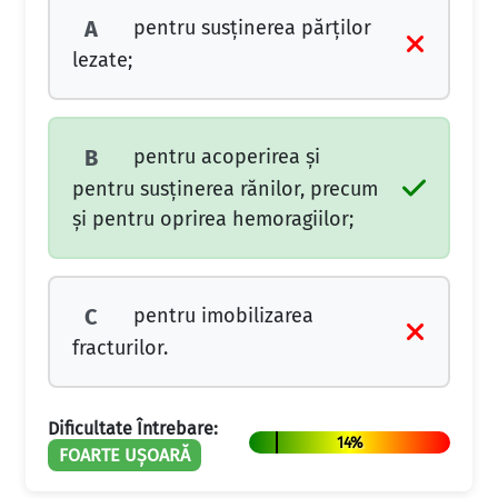
pentru susținerea părților
A
lezate;
pentru acoperirea și
B
pentru susținerea rănilor, precum
și pentru oprirea hemoragiilor;
pentru imobilizarea
C
fracturilor.
Dificultate Întrebare:
14%
FOARTE UȘOARĂ