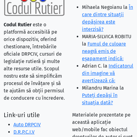
Mihaela Negoianu
la
În
care dintre situaţii
depăşirea este
Codul Rutier
este o
interzisă?
platformă accesibilă pe
MARIA-SILVICA ROBITU
orice dispozitiv, oferind
la
Fumul de culoare
chestionare, întrebările
neagră emis de
oficiale DRPCIV, cursuri de
eşapament indică:
legislație rutieră și multe
Adrian C.
la
Indicatorul
alte resurse utile. Scopul
din imagine vă
nostru este să simplificăm
avertizează că:
procesul de învățare și să
Milandru Marina
la
te ajutăm să obții permisul
Puteţi depăşi în
de conducere cu încredere.
situaţia dată?
Link-uri utile
Materialele prezentate pe
această aplicație
Auto DRPCIV
web/mobile fac obiectul
D.R.P.C.I.V
drepturilor de autor și sunt