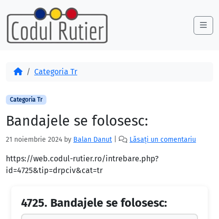
Skip to content
Skip to footer
Me
Acasă
Categoria Tr
Categoria Tr
Bandajele se folosesc:
21 noiembrie 2024
by
Balan Danut
|
Lăsați un comentariu
https://web.codul-rutier.ro/intrebare.php?
id=4725&tip=drpciv&cat=tr
4725.
Bandajele se folosesc: