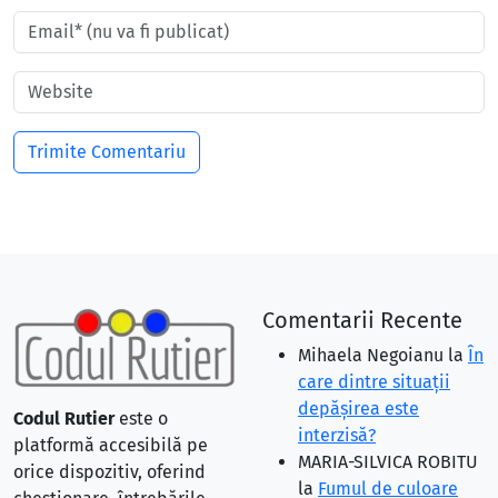
Comentarii Recente
Mihaela Negoianu
la
În
care dintre situaţii
depăşirea este
Codul Rutier
este o
interzisă?
platformă accesibilă pe
MARIA-SILVICA ROBITU
orice dispozitiv, oferind
la
Fumul de culoare