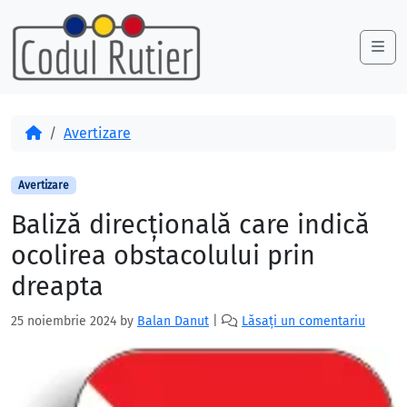
Skip to content
Skip to footer
Me
Acasă
Avertizare
Avertizare
Baliză direcțională care indică
ocolirea obstacolului prin
dreapta
25 noiembrie 2024
by
Balan Danut
|
Lăsați un comentariu