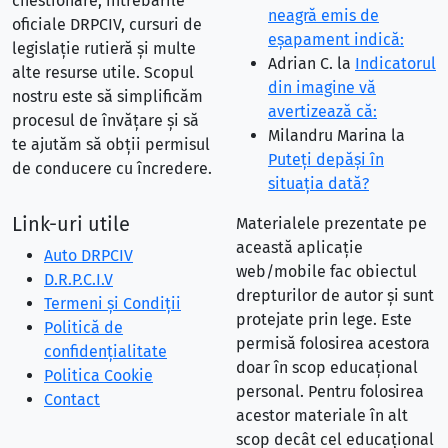
chestionare, întrebările
neagră emis de
oficiale DRPCIV, cursuri de
eşapament indică:
legislație rutieră și multe
Adrian C.
la
Indicatorul
alte resurse utile. Scopul
din imagine vă
nostru este să simplificăm
avertizează că:
procesul de învățare și să
Milandru Marina
la
te ajutăm să obții permisul
Puteţi depăşi în
de conducere cu încredere.
situaţia dată?
Link-uri utile
Materialele prezentate pe
această aplicație
Auto DRPCIV
web/mobile fac obiectul
D.R.P.C.I.V
drepturilor de autor și sunt
Termeni și Condiții
protejate prin lege. Este
Politică de
permisă folosirea acestora
confidențialitate
doar în scop educațional
Politica Cookie
personal. Pentru folosirea
Contact
acestor materiale în alt
scop decât cel educațional