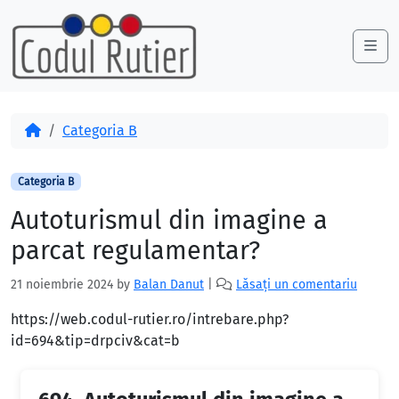
Skip to content
Skip to footer
Me
Acasă
Categoria B
Categoria B
Autoturismul din imagine a
parcat regulamentar?
21 noiembrie 2024
by
Balan Danut
|
Lăsați un comentariu
https://web.codul-rutier.ro/intrebare.php?
id=694&tip=drpciv&cat=b