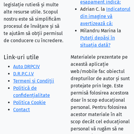
eşapament indică:
legislație rutieră și multe
Adrian C.
la
Indicatorul
alte resurse utile. Scopul
din imagine vă
nostru este să simplificăm
avertizează că:
procesul de învățare și să
Milandru Marina
la
te ajutăm să obții permisul
Puteţi depăşi în
de conducere cu încredere.
situaţia dată?
Link-uri utile
Materialele prezentate pe
această aplicație
Auto DRPCIV
web/mobile fac obiectul
D.R.P.C.I.V
drepturilor de autor și sunt
Termeni și Condiții
protejate prin lege. Este
Politică de
permisă folosirea acestora
confidențialitate
doar în scop educațional
Politica Cookie
personal. Pentru folosirea
Contact
acestor materiale în alt
scop decât cel educațional
personal vă rugăm să ne