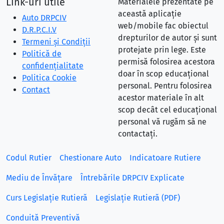
Link-uri utile
Materialele prezentate pe
această aplicație
Auto DRPCIV
web/mobile fac obiectul
D.R.P.C.I.V
drepturilor de autor și sunt
Termeni și Condiții
protejate prin lege. Este
Politică de
permisă folosirea acestora
confidențialitate
doar în scop educațional
Politica Cookie
personal. Pentru folosirea
Contact
acestor materiale în alt
scop decât cel educațional
personal vă rugăm să ne
contactați.
Codul Rutier
Chestionare Auto
Indicatoare Rutiere
Mediu de Învățare
Întrebările DRPCIV Explicate
Curs Legislație Rutieră
Legislație Rutieră (PDF)
Conduită Preventivă