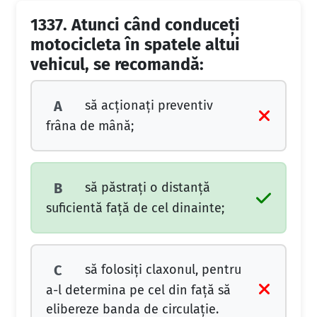
1337.
Atunci când conduceţi
motocicleta în spatele altui
vehicul, se recomandă:
să acţionaţi preventiv
A
frâna de mână;
să păstraţi o distanţă
B
suficientă faţă de cel dinainte;
să folosiţi claxonul, pentru
C
a-l determina pe cel din faţă să
elibereze banda de circulaţie.