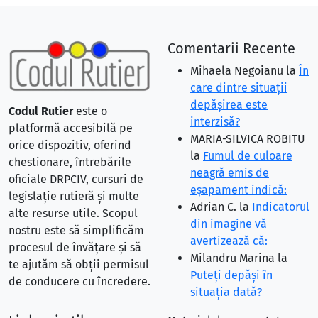
Comentarii Recente
Mihaela Negoianu
la
În
care dintre situaţii
depăşirea este
Codul Rutier
este o
interzisă?
platformă accesibilă pe
MARIA-SILVICA ROBITU
orice dispozitiv, oferind
la
Fumul de culoare
chestionare, întrebările
neagră emis de
oficiale DRPCIV, cursuri de
eşapament indică:
legislație rutieră și multe
Adrian C.
la
Indicatorul
alte resurse utile. Scopul
din imagine vă
nostru este să simplificăm
avertizează că:
procesul de învățare și să
Milandru Marina
la
te ajutăm să obții permisul
Puteţi depăşi în
de conducere cu încredere.
situaţia dată?