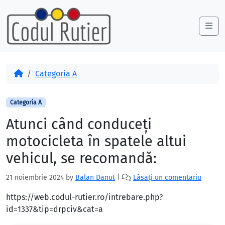
Skip to content
Skip to footer
Me
Acasă
Categoria A
Categoria A
Atunci când conduceţi
motocicleta în spatele altui
vehicul, se recomandă:
21 noiembrie 2024
by
Balan Danut
|
Lăsați un comentariu
https://web.codul-rutier.ro/intrebare.php?
id=1337&tip=drpciv&cat=a