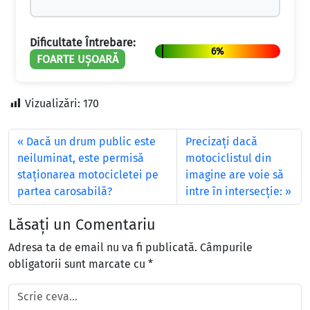
Dificultate Întrebare:
6%
FOARTE UȘOARĂ
Vizualizări:
170
Dacă un drum public este
Precizaţi dacă
neiluminat, este permisă
motociclistul din
staţionarea motocicletei pe
imagine are voie să
partea carosabilă?
intre în intersecţie:
Lăsați un Comentariu
Adresa ta de email nu va fi publicată.
Câmpurile
obligatorii sunt marcate cu
*