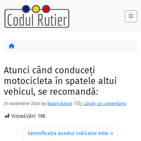
Skip to content
Skip to footer
Me
Acasă
Atunci când conduceţi
motocicleta în spatele altui
vehicul, se recomandă:
21 noiembrie 2024
by
Balan Danut
|
Lăsați un comentariu
Vizualizări:
198
Semnificaţia acestui indicator este: