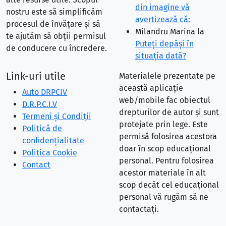
din imagine vă
nostru este să simplificăm
avertizează că:
procesul de învățare și să
Milandru Marina
la
te ajutăm să obții permisul
Puteţi depăşi în
de conducere cu încredere.
situaţia dată?
Link-uri utile
Materialele prezentate pe
această aplicație
Auto DRPCIV
web/mobile fac obiectul
D.R.P.C.I.V
drepturilor de autor și sunt
Termeni și Condiții
protejate prin lege. Este
Politică de
permisă folosirea acestora
confidențialitate
doar în scop educațional
Politica Cookie
personal. Pentru folosirea
Contact
acestor materiale în alt
scop decât cel educațional
personal vă rugăm să ne
contactați.