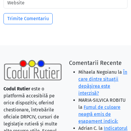
Comentarii Recente
Mihaela Negoianu
la
În
care dintre situaţii
depăşirea este
Codul Rutier
este o
interzisă?
platformă accesibilă pe
MARIA-SILVICA ROBITU
orice dispozitiv, oferind
la
Fumul de culoare
chestionare, întrebările
neagră emis de
oficiale DRPCIV, cursuri de
eşapament indică:
legislație rutieră și multe
Adrian C.
la
Indicatorul
alte resurse utile. Scopul