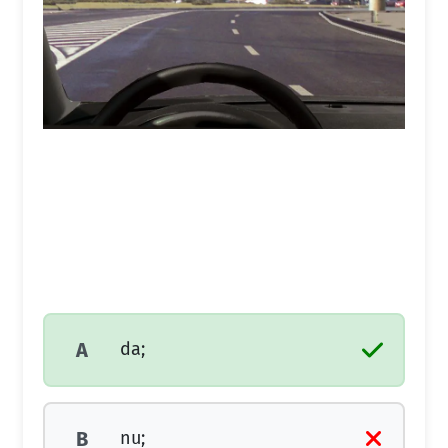
da;
A
nu;
B