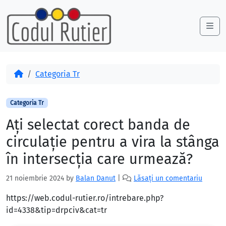
Skip to content
Skip to footer
Me
Acasă
Categoria Tr
Categoria Tr
Ați selectat corect banda de
circulație pentru a vira la stânga
în intersecția care urmează?
21 noiembrie 2024
by
Balan Danut
|
Lăsați un comentariu
https://web.codul-rutier.ro/intrebare.php?
id=4338&tip=drpciv&cat=tr