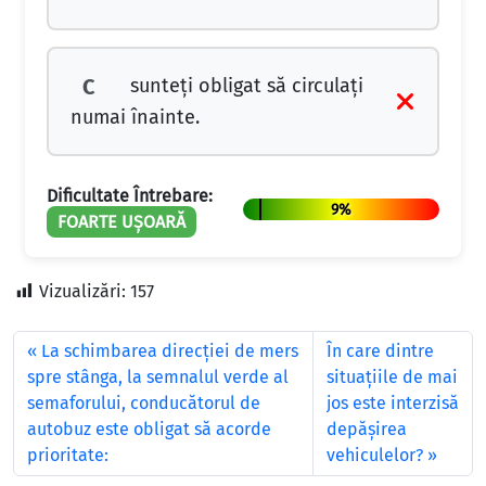
sunteți obligat să circulați
C
numai înainte.
Dificultate Întrebare:
9%
FOARTE UȘOARĂ
Vizualizări:
157
La schimbarea direcţiei de mers
În care dintre
spre stânga, la semnalul verde al
situaţiile de mai
semaforului, conducătorul de
jos este interzisă
autobuz este obligat să acorde
depăşirea
prioritate:
vehiculelor?