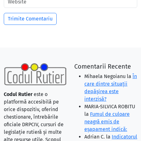
Comentarii Recente
Mihaela Negoianu
la
În
care dintre situaţii
depăşirea este
Codul Rutier
este o
interzisă?
platformă accesibilă pe
MARIA-SILVICA ROBITU
orice dispozitiv, oferind
la
Fumul de culoare
chestionare, întrebările
neagră emis de
oficiale DRPCIV, cursuri de
eşapament indică:
legislație rutieră și multe
Adrian C.
la
Indicatorul
alte resurse utile. Scopul