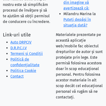
din imagine vă
nostru este să simplificăm
avertizează că:
procesul de învățare și să
Milandru Marina
la
te ajutăm să obții permisul
Puteţi depăşi în
de conducere cu încredere.
situaţia dată?
Link-uri utile
Materialele prezentate pe
această aplicație
Auto DRPCIV
web/mobile fac obiectul
D.R.P.C.I.V
drepturilor de autor și sunt
Termeni și Condiții
protejate prin lege. Este
Politică de
permisă folosirea acestora
confidențialitate
doar în scop educațional
Politica Cookie
personal. Pentru folosirea
Contact
acestor materiale în alt
scop decât cel educațional
personal vă rugăm să ne
contactați.