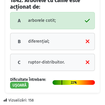
1842.
Arborele cu came este
acţionat de:
arborele cotit;
A
diferenţial;
B
ruptor-distribuitor.
C
Dificultate Întrebare:
22%
UȘOARĂ
Vizualizări:
158