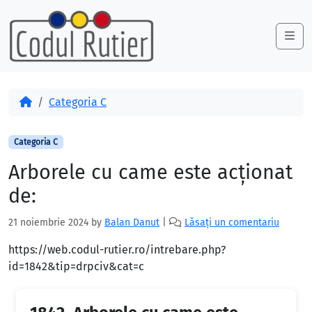
Skip to content
Skip to footer
Me
Acasă
Categoria C
Categoria C
Arborele cu came este acţionat
de:
21 noiembrie 2024
by
Balan Danut
|
Lăsați un comentariu
https://web.codul-rutier.ro/intrebare.php?
id=1842&tip=drpciv&cat=c