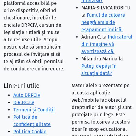
interzisă?
platformă accesibilă pe
MARIA-SILVICA ROBITU
orice dispozitiv, oferind
la
Fumul de culoare
chestionare, întrebările
neagră emis de
oficiale DRPCIV, cursuri de
eşapament indică:
legislație rutieră și multe
Adrian C.
la
Indicatorul
alte resurse utile. Scopul
din imagine vă
nostru este să simplificăm
avertizează că:
procesul de învățare și să
Milandru Marina
la
te ajutăm să obții permisul
Puteţi depăşi în
de conducere cu încredere.
situaţia dată?
Link-uri utile
Materialele prezentate pe
această aplicație
Auto DRPCIV
web/mobile fac obiectul
D.R.P.C.I.V
drepturilor de autor și sunt
Termeni și Condiții
protejate prin lege. Este
Politică de
permisă folosirea acestora
confidențialitate
doar în scop educațional
Politica Cookie