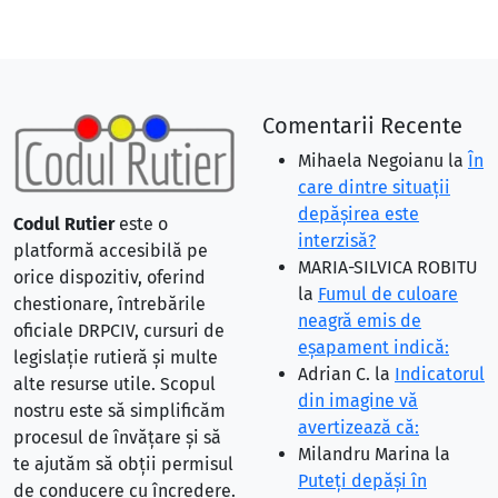
Comentarii Recente
Mihaela Negoianu
la
În
care dintre situaţii
depăşirea este
Codul Rutier
este o
interzisă?
platformă accesibilă pe
MARIA-SILVICA ROBITU
orice dispozitiv, oferind
la
Fumul de culoare
chestionare, întrebările
neagră emis de
oficiale DRPCIV, cursuri de
eşapament indică:
legislație rutieră și multe
Adrian C.
la
Indicatorul
alte resurse utile. Scopul
din imagine vă
nostru este să simplificăm
avertizează că:
procesul de învățare și să
Milandru Marina
la
te ajutăm să obții permisul
Puteţi depăşi în
de conducere cu încredere.