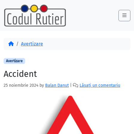
Skip to content
Skip to footer
Me
Acasă
Avertizare
Avertizare
Accident
25 noiembrie 2024
by
Balan Danut
|
Lăsați un comentariu