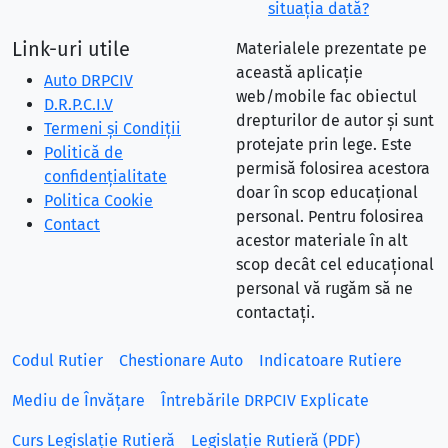
situaţia dată?
Link-uri utile
Materialele prezentate pe
această aplicație
Auto DRPCIV
web/mobile fac obiectul
D.R.P.C.I.V
drepturilor de autor și sunt
Termeni și Condiții
protejate prin lege. Este
Politică de
permisă folosirea acestora
confidențialitate
doar în scop educațional
Politica Cookie
personal. Pentru folosirea
Contact
acestor materiale în alt
scop decât cel educațional
personal vă rugăm să ne
contactați.
Codul Rutier
Chestionare Auto
Indicatoare Rutiere
Mediu de Învățare
Întrebările DRPCIV Explicate
Curs Legislație Rutieră
Legislație Rutieră (PDF)