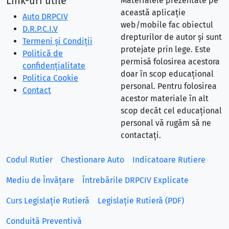
Link-uri utile
Materialele prezentate pe
această aplicație
Auto DRPCIV
web/mobile fac obiectul
D.R.P.C.I.V
drepturilor de autor și sunt
Termeni și Condiții
protejate prin lege. Este
Politică de
permisă folosirea acestora
confidențialitate
doar în scop educațional
Politica Cookie
personal. Pentru folosirea
Contact
acestor materiale în alt
scop decât cel educațional
personal vă rugăm să ne
contactați.
Codul Rutier
Chestionare Auto
Indicatoare Rutiere
Mediu de Învățare
Întrebările DRPCIV Explicate
Curs Legislație Rutieră
Legislație Rutieră (PDF)
Conduită Preventivă