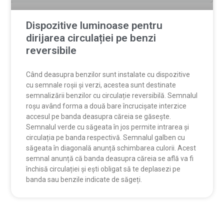
Dispozitive luminoase pentru
dirijarea circulației pe benzi
reversibile
Când deasupra benzilor sunt instalate cu dispozitive
cu semnale roșii și verzi, acestea sunt destinate
semnalizării benzilor cu circulație reversibilă. Semnalul
roșu având forma a două bare încrucișate interzice
accesul pe banda deasupra căreia se găsește.
Semnalul verde cu săgeata în jos permite intrarea și
circulația pe banda respectivă. Semnalul galben cu
săgeata în diagonală anunță schimbarea culorii. Acest
semnal anunță că banda deasupra căreia se află va fi
închisă circulației și ești obligat să te deplasezi pe
banda sau benzile indicate de săgeți.