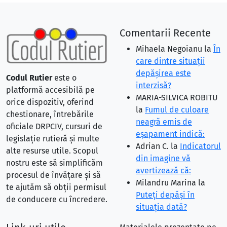
Comentarii Recente
Mihaela Negoianu
la
În
care dintre situaţii
depăşirea este
Codul Rutier
este o
interzisă?
platformă accesibilă pe
MARIA-SILVICA ROBITU
orice dispozitiv, oferind
la
Fumul de culoare
chestionare, întrebările
neagră emis de
oficiale DRPCIV, cursuri de
eşapament indică:
legislație rutieră și multe
Adrian C.
la
Indicatorul
alte resurse utile. Scopul
din imagine vă
nostru este să simplificăm
avertizează că:
procesul de învățare și să
Milandru Marina
la
te ajutăm să obții permisul
Puteţi depăşi în
de conducere cu încredere.
situaţia dată?