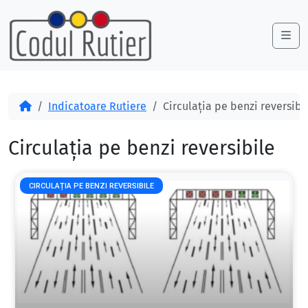
Skip to content
Skip to footer
Me
Acasă
Indicatoare Rutiere
Circulația pe benzi reversibi
Circulația pe benzi reversibile
CIRCULAȚIA PE BENZI REVERSIBILE